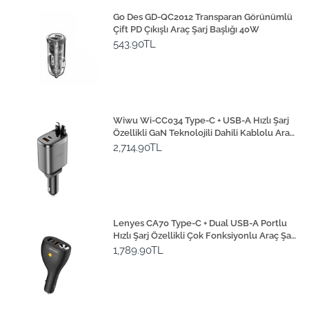
Go Des GD-QC2012 Transparan Görünümlü
Çift PD Çıkışlı Araç Şarj Başlığı 40W
543.90TL
Wiwu Wi-CC034 Type-C + USB-A Hızlı Şarj
Özellikli GaN Teknolojili Dahili Kablolu Araç
Şarj Aleti 111W
2,714.90TL
Lenyes CA70 Type-C + Dual USB-A Portlu
Hızlı Şarj Özellikli Çok Fonksiyonlu Araç Şarj
Aleti 20W
1,789.90TL