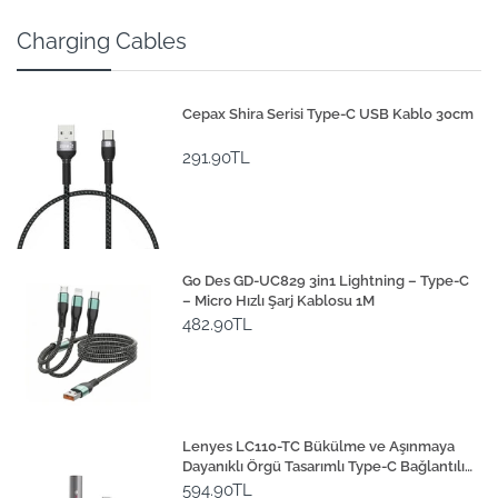
Charging Cables
Cepax Shira Serisi Type-C USB Kablo 30cm
291.90TL
Go Des GD-UC829 3in1 Lightning – Type-C
– Micro Hızlı Şarj Kablosu 1M
482.90TL
Lenyes LC110-TC Bükülme ve Aşınmaya
Dayanıklı Örgü Tasarımlı Type-C Bağlantılı
Çakmak Kablosu 30cm
594.90TL