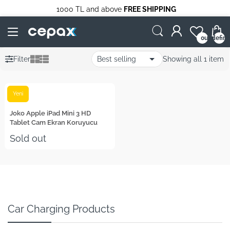
1000 TL and above
FREE SHIPPING
undefin
0
Filter
Showing all 1 item
Yeni
Joko
Joko Apple iPad Mini 3 HD
Tablet Cam Ekran Koruyucu
Sold out
Car Charging Products