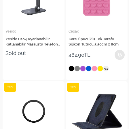
Yesido
Cepax
Yesido C104 Ayarlanabilir
Kare Öpücüklü Tek Taraflı
Katlanabilir Masaüstü Telefon
Silikon Tutucu 5,50cm x 8cm
Tablet Standı
Sold out
482.90TL
+11
Yeni
Yeni