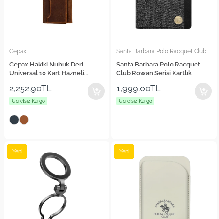
Cepax
Santa Barbara Polo Racquet Club
Cepax Hakiki Nubuk Deri
Santa Barbara Polo Racquet
Universal 10 Kart Hazneli
Club Rowan Serisi Kartlık
Mıknatıslı Telefon Bölmeli
2,252.90TL
1,999.00TL
Cüzdan
Ücretsiz Kargo
Ücretsiz Kargo
Yeni
Yeni