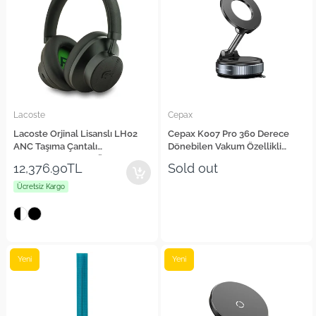
Lacoste
Cepax
Lacoste Orjinal Lisanslı LH02
Cepax K007 Pro 360 Derece
ANC Taşıma Çantalı
Dönebilen Vakum Özellikli
Ayarlanabilir Kulak Üstü
Magnetik Telefon Tutucu
12,376.90TL
Sold out
Bluetooth Kulaklık v5.4
Ücretsiz Kargo
Yeni
Yeni