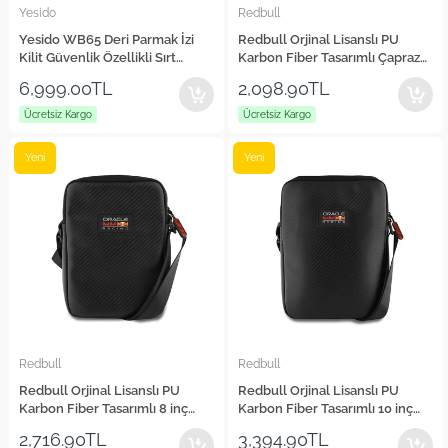
Yesido
Redbull
Yesido WB65 Deri Parmak İzi
Redbull Orjinal Lisanslı PU
Kilit Güvenlik Özellikli Sırt
Karbon Fiber Tasarımlı Çapraz
Çantası
Vücut Aksesuar Çantası
6,999.00TL
2,098.90TL
Ücretsiz Kargo
Ücretsiz Kargo
Yeni
Yeni
Redbull
Redbull
Redbull Orjinal Lisanslı PU
Redbull Orjinal Lisanslı PU
Karbon Fiber Tasarımlı 8 inç
Karbon Fiber Tasarımlı 10 inç
Çapraz Vücut Çantası
Çapraz Vücut Çantası
2,716.90TL
3,394.90TL