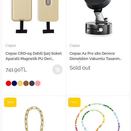
Cepax
Cepax
Cepax CRD-09 Dahili Şarj Soket
Cepax A2 Pro 180 Derece
Aparatlı Magnetik PU Deri
Dönebilen Vakumlu Tasarım
Kartlık
Araç İçi Telefon Tutucu
Sold out
741.90TL
Yeni
Yeni