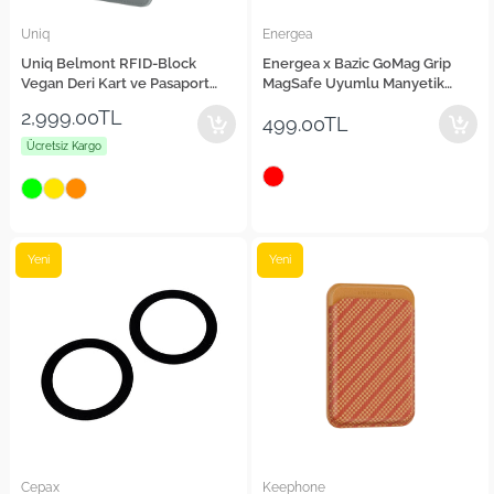
Uniq
Energea
Uniq Belmont RFID-Block
Energea x Bazic GoMag Grip
Vegan Deri Kart ve Pasaport
MagSafe Uyumlu Manyetik
Tutucu
Telefon Tutucu
2,999.00TL
499.00TL
Ücretsiz Kargo
Yeni
Yeni
Cepax
Keephone