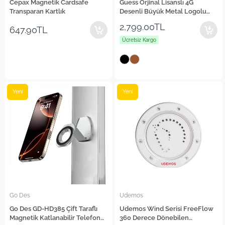
Cepax Magnetik Cardsafe
Guess Orjinal Lisanslı 4G
Transparan Kartlık
Desenli Büyük Metal Logolu
Omuz Askılı Purse El Çantası
2,799.00TL
647.90TL
Ücretsiz Kargo
Yeni
Yeni
Go Des
Udemos
Go Des GD-HD385 Çift Taraflı
Udemos Wind Serisi FreeFlow
Magnetik Katlanabilir Telefon
360 Derece Dönebilen