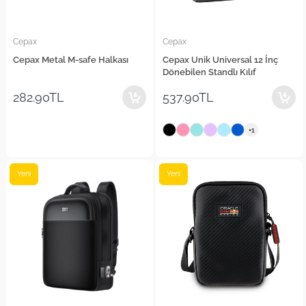
Cepax
Cepax
Cepax Metal M-safe Halkası
Cepax Unik Universal 12 İnç
Dönebilen Standlı Kılıf
282.90TL
537.90TL
+1
Yeni
Yeni