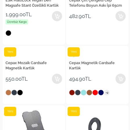
ESR HaloLock Vegan Deri
Cepax Çift Çengelli Cep
Magsafe Stant Özellikli Kartlık
Telefonu Boyun Askı İpi 65cm
1,999.00TL
482.90TL
Ücretsiz Kargo
Yeni
Yeni
Cepax
Cepax
Cepax Mozaik Cardsafe
Cepax Magnetik Cardsafe
Magnetik Kartlık
Kartlık
550.00TL
494.90TL
+2
Yeni
Yeni