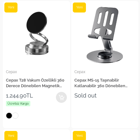
Yeni
Yeni
Cepax
Cepax
Cepax T28 Vakum Özellikli 360
Cepax MS-15 Taşınabilir
Derece Dönebilen Magnetik
Katlanabilir 360 Dönebilen
Telefon Tutucu
Karbon Çelik Tasarımlı Telefon
1,244.90TL
Sold out
ve Tablet Standı
Ücretsiz Kargo
Yeni
Yeni