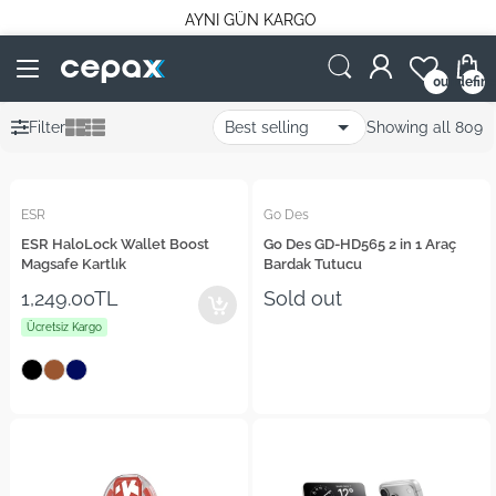
AYNI GÜN KARGO
undefin
0
Filter
Showing all 809
ESR
Go Des
ESR HaloLock Wallet Boost
Go Des GD-HD565 2 in 1 Araç
Magsafe Kartlık
Bardak Tutucu
1,249.00TL
Sold out
Ücretsiz Kargo