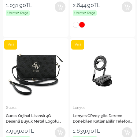
Tutucu
Magnetik Ring Stand Telefon
1,031.90TL
2,644.90TL
Tutucu
Ücretsiz Kargo
Ücretsiz Kargo
Yeni
Yeni
Guess
Lenyes
Guess Orjinal Lisanslı 4G
Lenyes CR207 360 Derece
Desenli Büyük Metal Logolu
Dönebilen Katlanabilir Telefon
Omuz Askılı El Çantası
Tutucu
4,999.00TL
1,639.90TL