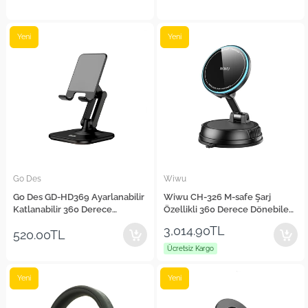
Yeni
Yeni
Go Des
Wiwu
Go Des GD-HD369 Ayarlanabilir
Wiwu CH-326 M-safe Şarj
Katlanabilir 360 Derece
Özellikli 360 Derece Dönebilen
Dönebilen Telefon ve Tablet
Vakumlu Araç Telefon Tutucu
3,014.90TL
520.00TL
Standı
15W
Ücretsiz Kargo
Yeni
Yeni