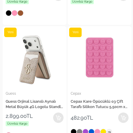
Ücretsiz Kargo
Ücretsiz Kargo
Yeni
Yeni
Guess
Cepax
Guess Orjinal Lisanslı Aynalı
Cepax Kare Öpücüklü 03 Çift
Metal Büyük 4G Logolu Standlı
Taraflı Silikon Tutucu 5,50cm x
Magnetik Kartlık
8cm
2,899.00TL
482.90TL
Ücretsiz Kargo
+9