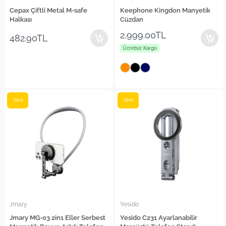
Cepax Çiftli Metal M-safe
Keephone Kingdon Manyetik
Halkası
Cüzdan
2,999.00TL
482.90TL
Ücretsiz Kargo
Yeni
Yeni
Jmary
Yesido
Jmary MG-03 2in1 Eller Serbest
Yesido C231 Ayarlanabilir