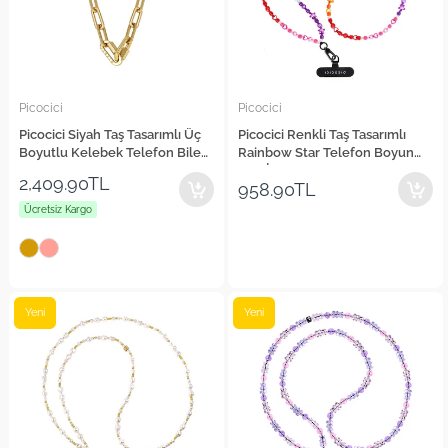
Picocici
Picocici
Picocici Siyah Taş Tasarımlı Üç
Picocici Renkli Taş Tasarımlı
Boyutlu Kelebek Telefon Bilek
Rainbow Star Telefon Boyun
Askı Zinciri
Askı İpi
2,409.90TL
958.90TL
Ücretsiz Kargo
Yeni
Yeni