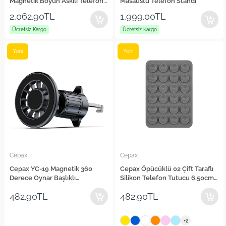
Magnetik Boyun Askılı Telefon
Masaüstü Telefon Standı
Tutucu
2,062.90TL
1,999.00TL
Ücretsiz Kargo
Ücretsiz Kargo
Yeni
Yeni
Cepax
Cepax
Cepax YC-19 Magnetik 360
Cepax Öpücüklü 02 Çift Taraflı
Derece Oynar Başlıklı
Silikon Telefon Tutucu 6,50cm
Havalandırma Tasarım Araç
x 10cm
482.90TL
482.90TL
Telefon Tutucu
+2