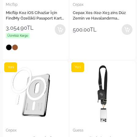
Micflip
Cepax
Micflip K02 iOS Cihazlar İçin
Cepax X01-X02-X03 2in1 Düz
FindMy Özellikli Pasaport Kart
Zemin ve Havalandırma
ve Sim Bölmeli Mikrofiber Deri
Tasarımlı Araç Telefon Tutucu
3,054.90TL
500.00TL
Cüzdan
Ücretsiz Kargo
Yeni
Yeni
Cepax
Guess