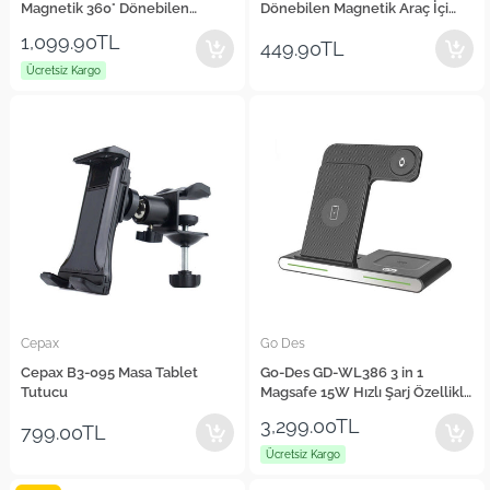
Magnetik 360° Dönebilen
Dönebilen Magnetik Araç İçi
Havalandırma Tasarım Araç
Düz Zemin Telefon Tutucu
1,099.90TL
449.90TL
Telefon Tutucu
Ücretsiz Kargo
Cepax
Go Des
Cepax B3-095 Masa Tablet
Go-Des GD-WL386 3 in 1
Tutucu
Magsafe 15W Hızlı Şarj Özellikli
Magnetik Kablosuz Şarj Standı
3,299.00TL
799.00TL
Ücretsiz Kargo