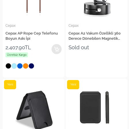
Cepax
Cepax
Cepax AP Rope Cep Telefonu
Cepax A2 Vakum Özellikli 360
Boyun Askı İpi
Derece Dönebilen Magnetik
Telefon Tutucu
2,407.90TL
Sold out
Ücretsiz Kargo
Yeni
Yeni