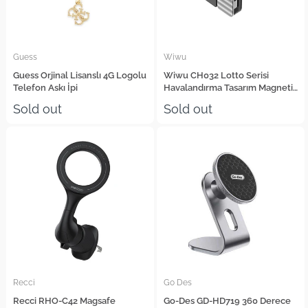
Guess
Wiwu
Guess Orjinal Lisanslı 4G Logolu
Wiwu CH032 Lotto Serisi
Telefon Askı İpi
Havalandırma Tasarım Magnetik
Araç Telefon Tutucu
Sold out
Sold out
Recci
Go Des
Recci RHO-C42 Magsafe
Go-Des GD-HD719 360 Derece