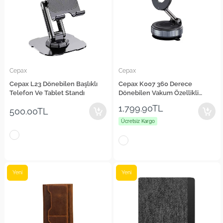
Cepax
Cepax
Cepax L23 Dönebilen Başlıklı
Cepax K007 360 Derece
Telefon Ve Tablet Standı
Dönebilen Vakum Özellikli
Magnetik Telefon Tutucu
1,799.90TL
500.00TL
Ücretsiz Kargo
Yeni
Yeni