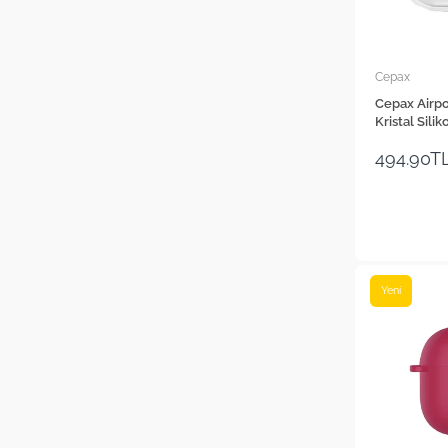
Cepax
Cepax Airpo
Kristal Silik
494.90T
Yeni