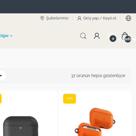
Şubelerimiz
Giriş yap
/
Kayıt ol
Diğer
0
undefine
37 ürünün hepsi gösteriliyor
Yeni