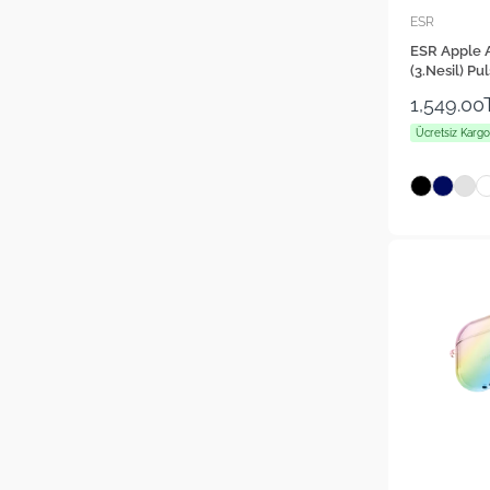
ESR
ESR Apple A
(3.Nesil) Pu
Magsafe Şarj 
1,549.00
Ücretsiz Kargo