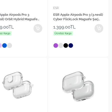
ESR
Apple Airpods Pro 3
ESR Apple Airpods Pro 3 (3.nesil)
sil) Orbit Hybrid Magsafe
Cyber FlickLock Magsafe Şarj
Destekli Kılıf
Destekli Kilitli Kılıf
99.00TL
1,399.00TL
siz Kargo
Ücretsiz Kargo