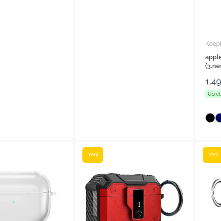
Keep
appl
(3.ne
1,4
Ücret
Yeni
Yeni