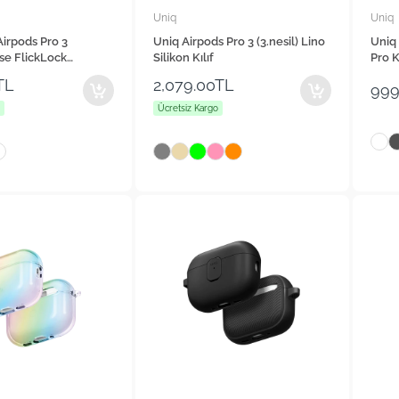
Uniq
Uniq
irpods Pro 3
Uniq Airpods Pro 3 (3.nesil) Lino
Uniq 
lse FlickLock
Silikon Kılıf
Pro Ki
Destekli Kilitli Kılıf
TL
2,079.00TL
999
Ücretsiz Kargo