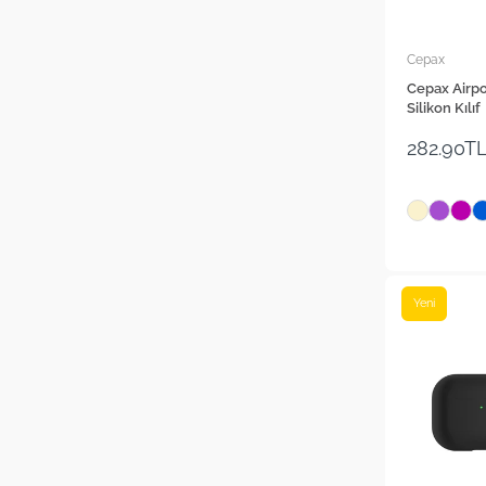
Cepax
Cepax Airpo
Silikon Kılıf
282.90T
Yeni