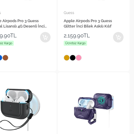
s
Guess
e Airpods Pro 3 Guess
Apple Airpods Pro 3 Guess
al Lisanslı 4G Desenli İnci
Glitter İnci Bilek Askılı Kılıf
Askılı Kılıf
59.90TL
2,159.90TL
siz Kargo
Ücretsiz Kargo