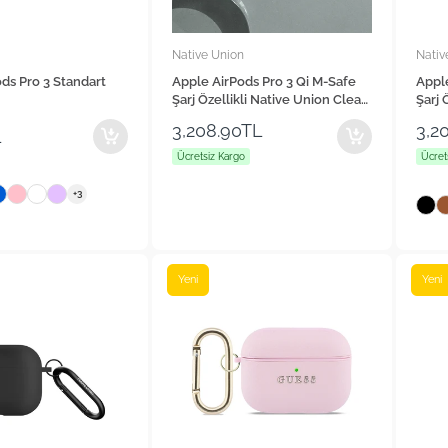
Native Union
Nativ
ds Pro 3 Standart
Apple AirPods Pro 3 Qi M-Safe
Apple
Şarj Özellikli Native Union Clear
Şarj 
Serisi Silikon Kılıf
Class
3,208.90TL
3,2
L
Ücretsiz Kargo
Ücret
+3
Yeni
Yeni