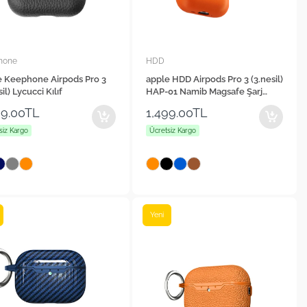
hone
HDD
e Keephone Airpods Pro 3
apple HDD Airpods Pro 3 (3.nesil)
sil) Lycucci Kılıf
HAP-01 Namib Magsafe Şarj
Destekli Kılıf
99.00TL
1,499.00TL
siz Kargo
Ücretsiz Kargo
Yeni