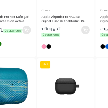
Guess
Gues
ds Pro 3 M-Safe Şarj
Apple Airpods Pro 3 Guess
Appl
tive Union Active
Orjinal Lisanslı Anahtarlıklı PU
Orjin
Deri Kılıf
Bilek 
1,604.90TL
2,1
TL
Ücretsiz Kargo
Ücretsiz Kargo
Ücret
Yeni