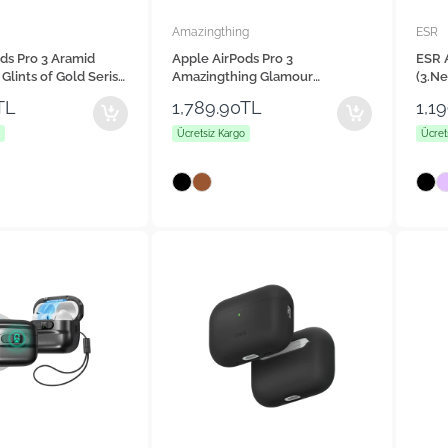
Amazingthing
ESR
ds Pro 3 Aramid
Apple AirPods Pro 3
ESR 
 Glints of Gold Serisi
Amazingthing Glamour
(3.Ne
Classique Serisi Deri Tasarımlı
Şarj 
TL
1,789.90TL
1,1
Kılıf
Ücretsiz Kargo
Ücret