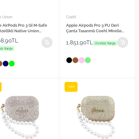
e Union
Coehl
 AirPods Pro 3 Qi M-Safe
Apple Airpods Pro 3 PU Deri
Özellikli Native Union
Çanta Tasarımlı Coehl Mirelle
ic Serisi Suni Deri Kılıf
Serisi Kılıf
08.90TL
1,851.90TL
Ücretsiz Kargo
siz Kargo
Yeni