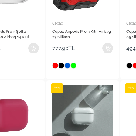
Cepax
Cepa
ds Pro 3 Şeffaf
Cepax Airpods Pro 3 Kılıf Airbag
Cepax
on Airbag 14 Kılıf
27 Silikon
05 Si
L
777.90TL
494
Yeni
Yeni