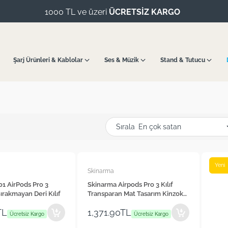
1000 TL ve üzeri
ÜCRETSİZ KARGO
Şarj Ürünleri & Kablolar
Ses & Müzik
Stand & Tutucu
Sırala
Yeni
Skinarma
1 AirPods Pro 3
Skinarma Airpods Pro 3 Kılıf
ırakmayan Deri Kılıf
Transparan Mat Tasarım Kinzoku
Kılıf
TL
1,371.90TL
Ücretsiz Kargo
Ücretsiz Kargo