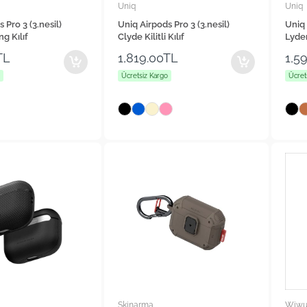
Uniq
Uniq
 Pro 3 (3.nesil)
Uniq Airpods Pro 3 (3.nesil)
Uniq 
ng Kılıf
Clyde Kilitli Kılıf
Lyden
TL
1,819.00TL
1,5
Ücretsiz Kargo
Ücret
Skinarma
Wiw