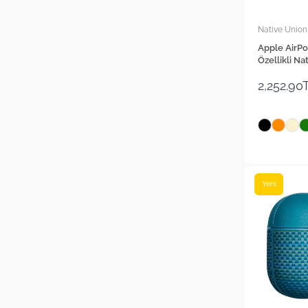
Native Union
Apple AirPo
Özellikli Na
Serisi Kılıf
2,252.90
Yeni