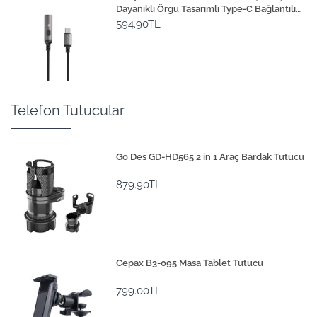
Dayanıklı Örgü Tasarımlı Type-C Bağlantılı
Çakmak Kablosu 30cm
594.90TL
Telefon Tutucular
Go Des GD-HD565 2 in 1 Araç Bardak Tutucu
879.90TL
Cepax B3-095 Masa Tablet Tutucu
799.00TL