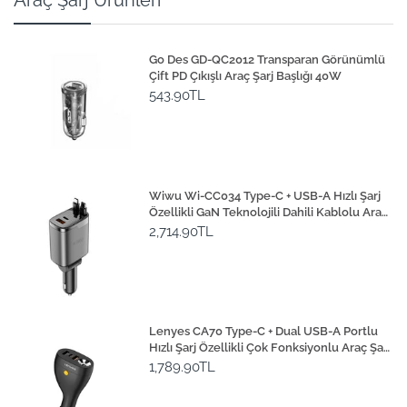
Araç Şarj Ürünleri
Go Des GD-QC2012 Transparan Görünümlü
Çift PD Çıkışlı Araç Şarj Başlığı 40W
543.90TL
Wiwu Wi-CC034 Type-C + USB-A Hızlı Şarj
Özellikli GaN Teknolojili Dahili Kablolu Araç
Şarj Aleti 111W
2,714.90TL
Lenyes CA70 Type-C + Dual USB-A Portlu
Hızlı Şarj Özellikli Çok Fonksiyonlu Araç Şarj
Aleti 20W
1,789.90TL