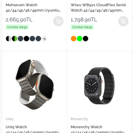
Mohseven Watch
Wiwu WB501 CloudFlex Serisi
42/44/45/46/49mm Uyumlu
Watch 42/44/45/46/49mm
iWatch Mecha Sport Hasır
Uyumlu Kordon Hasır Örgü
2,665.90TL
1,798.90TL
Kordon
Strap Kayış
Ücretsiz Kargo
Ücretsiz Kargo
+5
Uniq
Movenchy
Uniq Watch
Movenchy Watch
42/44/45/46/49mm Uyumlu
42/44/45/46/49mm Uyumlu