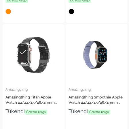
Ücretsiz Kargo
Ücretsiz Kargo
Amazingthing
Amazingthing
Amazingthing Titan Apple
Amazingthing Smoothie Apple
Watch 42/44/45/46/49mm
Watch 42/44/45/46/49mm
Metal Hasır Kordon
Sport Magnetik Tak Çıkar
Tükendi
Tükendi
Ücretsiz Kargo
Silikon Strap Kayış
Ücretsiz Kargo