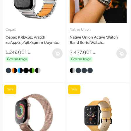
Cepax
Native Union
Cepax KRD-151 Watch
Native Union Active Watch
42/44/45/46/49mm Uuymlu
Band Serisi Watch
Metal Silikon Kordon
42/44/45/46/49mm Uyumlu
1,242.90TL
3,437.90TL
Silikon Kordon
Ücretsiz Kargo
Ücretsiz Kargo
Yeni
Yeni