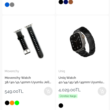
Movenchy
Uniq
Movenchy Watch
Uniq Watch
38/40/41/42mm Uyumlu Jelly
42/44/45/46/49mm Uyumlu
Silikon Kordon
Osta Metal Kordon
4,029.00TL
549.00TL
Ücretsiz Kargo