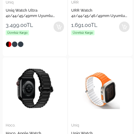
Uniq
URR
Uniq Watch Ultra
URR Watch
42/44/45/49mm Uyumlu
42/44/45/46/49mm Uyumlu
Stride Rubber FKM Designer
Cool Series Kordon
3,499.00TL
1,691.00TL
Edition Silikon Kordon
Ücretsiz Kargo
Ücretsiz Kargo
Hoco.
Uniq
Hoco. Apple Watch
Uniq Watch