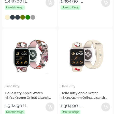
1,449.00TL
1,364.90TL
Ücretsiz Kargo
Ücretsiz Kargo
Hello Kitty
Hello Kitty
Hello Kitty Apple Watch
Hello Kitty Apple Watch
38/40/41mm Orjinal Lisanslı
38/40/41mm Orjinal Lisanslı
Etiket Graffiti Silikon Kordon
Yazı Logolu Fiyonk & Kitty Head
1,364.90TL
1,364.90TL
Silikon Kordon
Ücretsiz Kargo
Ücretsiz Kargo