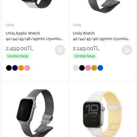
Uniq
Uniq
Uniq Apple Watch
Uniq Watch
42/44/45/46/49mm Uyumlu
42/44/45/46/49mm Uyumlu
Revix IV Reversible Manyetik
Dante Pro Çelik Örgü Kordon
2,499.00TL
2,149.00TL
Kordon
Ücretsiz Kargo
Ücretsiz Kargo