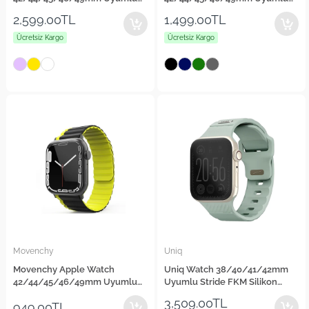
Revix Reversible Manyetik
Carbon Steel Kordon
2,599.00TL
1,499.00TL
Kordon
Ücretsiz Kargo
Ücretsiz Kargo
Movenchy
Uniq
Movenchy Apple Watch
Uniq Watch 38/40/41/42mm
42/44/45/46/49mm Uyumlu
Uyumlu Stride FKM Silikon
MO-WB1 Çift Renk Mıknatıslı
Kordon
3,509.00TL
949.00TL
Silikon Kordon