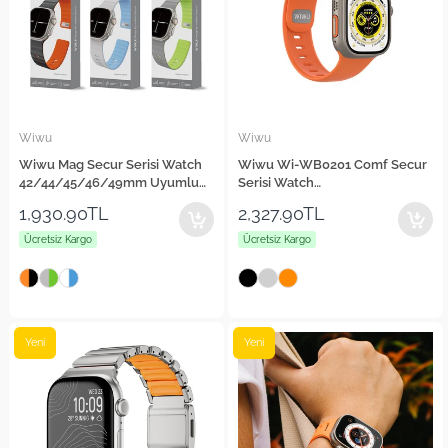
Wiwu
Wiwu
Wiwu Mag Secur Serisi Watch
Wiwu Wi-WB0201 Comf Secur
42/44/45/46/49mm Uyumlu
Serisi Watch
Silikon Kordon
42/44/45/46/49mm Uyumlu
1,930.90TL
2,327.90TL
Silikon Kordon
Ücretsiz Kargo
Ücretsiz Kargo
Yeni
Yeni