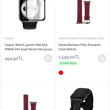
Cepax
Santa Barbara Polo Racquet Club
Cepax Watch 42mm Mat Eko
Santa Barbara Polo Racquet
PMMA Pet Saat Ekran Koruyucu
Club Watch
42/44/45/46/49mm Uyumlu
1,549.00TL
494.90TL
Brendan Deri Kordon
Ücretsiz Kargo