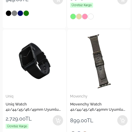
Ücretsiz Kargo
Uniq
Movenchy
Uniq Watch
Movenchy Watch
42/44/45/46/49mm Uyumlu
42/44/45/46/49mm Uyumlu
Straden Su Geçirmez Deri
Buff Deri Kordon
2,729.00TL
899.00TL
Kordon
Ücretsiz Kargo