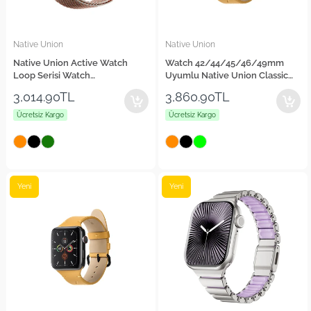
Native Union
Native Union
Native Union Active Watch
Watch 42/44/45/46/49mm
Loop Serisi Watch
Uyumlu Native Union Classic
42/44/45/46/49mm Uyumlu
Serisi Silikon Kordon
3,014.90TL
3,860.90TL
Hasır Kordon
Ücretsiz Kargo
Ücretsiz Kargo
Yeni
Yeni