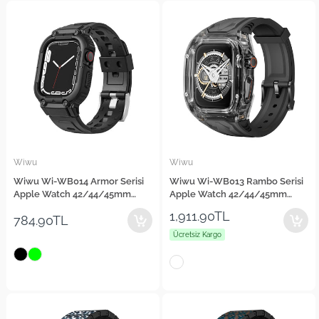
Wiwu
Wiwu
Wiwu Wi-WB014 Armor Serisi
Wiwu Wi-WB013 Rambo Serisi
Apple Watch 42/44/45mm
Apple Watch 42/44/45mm
Uyumlu 2in1 Sert PC Kasa
Uyumlu 2in1 Şeffaf PC Kasa
1,911.90TL
784.90TL
Koruyuculu Silikon Kordon
Koruyuculu Kauçuk Kordon
Ücretsiz Kargo