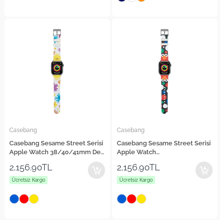
Casebang
Casebang
Casebang Sesame Street Serisi
Casebang Sesame Street Serisi
Apple Watch 38/40/41mm Deri
Apple Watch
Saat Kordon
42/44/45/46/49mm Deri Saat
2,156.90TL
2,156.90TL
Kordon
Ücretsiz Kargo
Ücretsiz Kargo