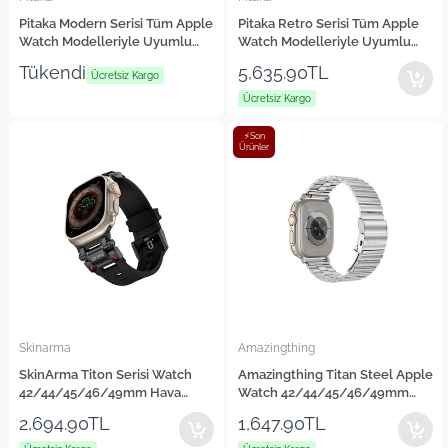
Pitaka Modern Serisi Tüm Apple
Pitaka Retro Serisi Tüm Apple
Watch Modelleriyle Uyumlu
Watch Modelleriyle Uyumlu
Aramid Fiber ve Karbon Fiber
Karbon Fiber Black-Grey Twill
Tükendi
5,635.90TL
Rhapsody Universal Kordon
Ücretsiz Kargo
Universal Kordon
Ücretsiz Kargo
⚡Son
Ürünler
Skinarma
Amazingthing
SkinArma Titon Serisi Watch
Amazingthing Titan Steel Apple
42/44/45/46/49mm Hava
Watch 42/44/45/46/49mm
Alabilen Delikli Silikon Kordon
Metal Kordon
2,694.90TL
1,647.90TL