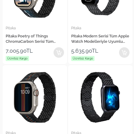
Pitaka
Pitaka
Pitaka Poetry of Things
Pitaka Modern Serisi Tüm Apple
ChromaCarbon Serisi Tüm
Watch Modelleriyle Uyumlu
Apple Watch Modelleriyle
Karbon Fiber Black-Grey Twill
7,005.90TL
5,635.90TL
Uyumlu Aramid Fiber ve
Universal Kordon
Karbon Fiber Moon Universal
Ücretsiz Kargo
Ücretsiz Kargo
Kordon
Pitaka
Pitaka