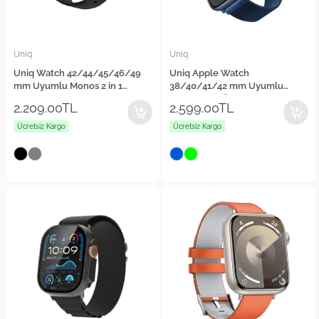
Uniq
Uniq
Uniq Watch 42/44/45/46/49
Uniq Apple Watch
mm Uyumlu Monos 2 in 1
38/40/41/42 mm Uyumlu
Silikon Kordon
Dante Çelik Örgü Kordon
2,209.00TL
2,599.00TL
Ücretsiz Kargo
Ücretsiz Kargo