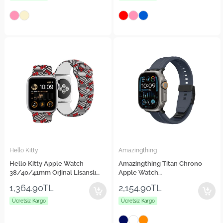
Hello Kitty
Amazingthing
Hello Kitty Apple Watch
Amazingthing Titan Chrono
38/40/41mm Orjinal Lisanslı
Apple Watch
Fiyonklar & Çizgiler Silikon
42/44/45/46/49mm Silikon
1,364.90TL
2,154.90TL
Kordon
Kordon
Ücretsiz Kargo
Ücretsiz Kargo