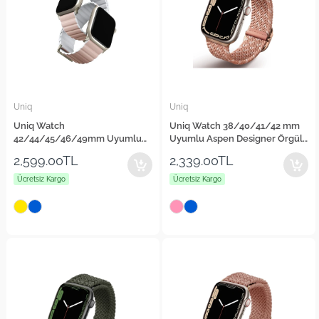
Uniq
Uniq
Uniq Watch
Uniq Watch 38/40/41/42 mm
42/44/45/46/49mm Uyumlu
Uyumlu Aspen Designer Örgülü
Revix Premium Reversible
Kordon
2,599.00TL
2,339.00TL
Manyetik Kordon
Ücretsiz Kargo
Ücretsiz Kargo