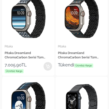
Pitaka
Pitaka
Pitaka Dreamland
Pitaka Dreamland
ChromaCarbon Serisi Tüm
ChromaCarbon Serisi Tüm
Apple Watch Modelleriyle
Apple Watch Modelleriyle
7,005.90TL
Tükendi
Uyumlu Aramid Fiber ve
Uyumlu Aramid Fiber ve
Ücretsiz Kargo
Karbon Fiber Mosaic Universal
Karbon Fiber Stairs Universal
Ücretsiz Kargo
Kordon
Kordon