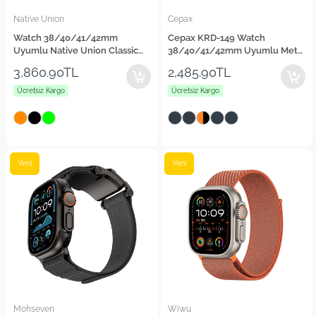
Native Union
Cepax
Watch 38/40/41/42mm
Cepax KRD-149 Watch
Uyumlu Native Union Classic
38/40/41/42mm Uyumlu Metal
Serisi Silikon Kordon
Silikon Kordon
3,860.90TL
2,485.90TL
Ücretsiz Kargo
Ücretsiz Kargo
Yeni
Yeni
Mohseven
Wiwu