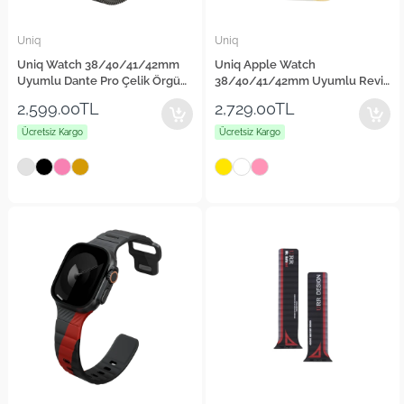
Uniq
Uniq
Uniq Watch 38/40/41/42mm
Uniq Apple Watch
Uyumlu Dante Pro Çelik Örgü
38/40/41/42mm Uyumlu Revix
Kordon
IV Reversible Manyetik Kordon
2,599.00TL
2,729.00TL
Ücretsiz Kargo
Ücretsiz Kargo