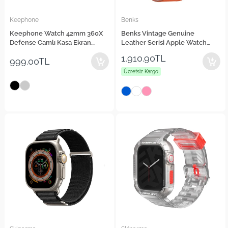
Keephone
Benks
Keephone Watch 42mm 360X
Benks Vintage Genuine
Defense Camlı Kasa Ekran
Leather Serisi Apple Watch
Koruyucu
38/40/41mm Deri Kordon
1,910.90TL
999.00TL
Strap Kayış
Ücretsiz Kargo