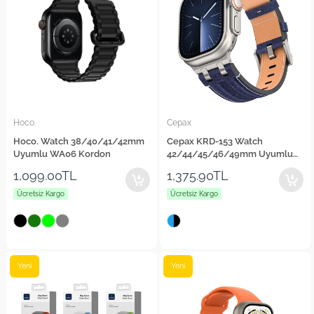
Hoco.
Cepax
Hoco. Watch 38/40/41/42mm
Cepax KRD-153 Watch
Uyumlu WA06 Kordon
42/44/45/46/49mm Uyumlu
Kot Kumaş Tasarımlı Kordon
1,099.00TL
1,375.90TL
Ücretsiz Kargo
Ücretsiz Kargo
Yeni
Yeni