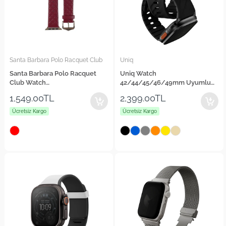
Santa Barbara Polo Racquet Club
Uniq
Santa Barbara Polo Racquet
Uniq Watch
Club Watch
42/44/45/46/49mm Uyumlu
42/44/45/46/49mm Uyumlu
Fluo Manyetik Kordon
1,549.00TL
2,399.00TL
Brendan Deri Kordon
Ücretsiz Kargo
Ücretsiz Kargo