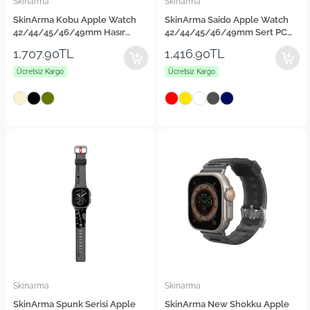
Skinarma
Skinarma
SkinArma Kobu Apple Watch
SkinArma Saido Apple Watch
42/44/45/46/49mm Hasır
42/44/45/46/49mm Sert PC
Kordon
Kasa Koruyuculu Silikon
1,707.90TL
1,416.90TL
Kordon
Ücretsiz Kargo
Ücretsiz Kargo
Skinarma
Skinarma
SkinArma Spunk Serisi Apple
SkinArma New Shokku Apple