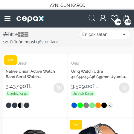
AYNI GÜN KARGO
undefin
0
Filtre
121 ürünün hepsi gösteriliyor
Yeni
Native Union
Uniq
Native Union Active Watch
Uniq Watch Ultra
Band Serisi Watch
42/44/45/46/49mm Uyumlu
38/40/41/42mm Uyumlu
Stride FKM Silikon Kordon
3,437.90TL
3,509.00TL
Silikon Kordon
Ücretsiz Kargo
Ücretsiz Kargo
+1
Yeni