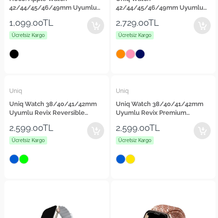
42/44/45/46/49mm Uyumlu
42/44/45/46/49mm Uyumlu
WA06 Kordon
Revix Evo Reversible Manyetik
1,099.00TL
2,729.00TL
Kordon
Ücretsiz Kargo
Ücretsiz Kargo
Uniq
Uniq
Uniq Watch 38/40/41/42mm
Uniq Watch 38/40/41/42mm
Uyumlu Revix Reversible
Uyumlu Revix Premium
Manyetik Kordon
Reversible Manyetik Kordon
2,599.00TL
2,599.00TL
Ücretsiz Kargo
Ücretsiz Kargo