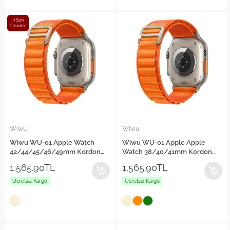
⚡Son
Ürünler
Wiwu
Wiwu
Wiwu WU-01 Apple Watch
Wiwu WU-01 Apple Apple
42/44/45/46/49mm Kordon
Watch 38/40/41mm Kordon
Hasır Örgü Strap Kayış
Hasır Örgü Strap Kayış
1,565.90TL
1,565.90TL
Ücretsiz Kargo
Ücretsiz Kargo