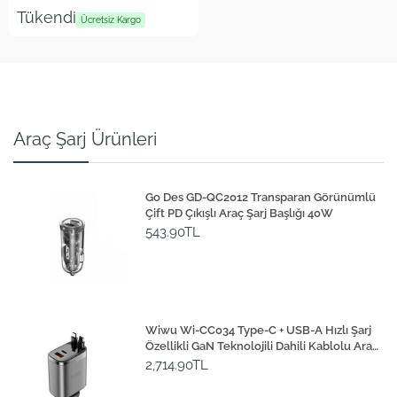
Gimbal Stabilizatör
Tükendi
Ücretsiz Kargo
Araç Şarj Ürünleri
Go Des GD-QC2012 Transparan Görünümlü
Çift PD Çıkışlı Araç Şarj Başlığı 40W
543.90TL
Wiwu Wi-CC034 Type-C + USB-A Hızlı Şarj
Özellikli GaN Teknolojili Dahili Kablolu Araç
Şarj Aleti 111W
2,714.90TL