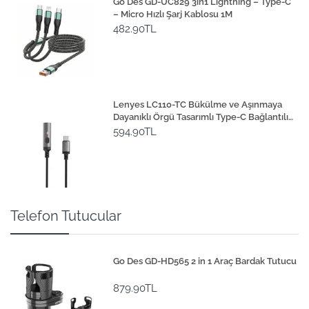
Go Des GD-UC829 3in1 Lightning – Type-C
– Micro Hızlı Şarj Kablosu 1M
482.90TL
Lenyes LC110-TC Bükülme ve Aşınmaya
Dayanıklı Örgü Tasarımlı Type-C Bağlantılı
Çakmak Kablosu 30cm
594.90TL
Telefon Tutucular
Go Des GD-HD565 2 in 1 Araç Bardak Tutucu
879.90TL