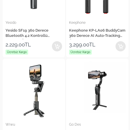
Yesido
Keephone
Yesido SF19 360 Derece
Keephone KP-LA06 BuddyCam
Bluetooth 4.2 Kontrollü
360 Derece AI Auto-Tracking
Magsafe Özellikli Selfie Gimbal
Özellikli BT Selfie Gimbal
2,229.00TL
3,299.00TL
Ücretsiz Kargo
Ücretsiz Kargo
Wiwu
Go Des