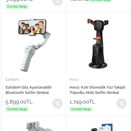
Yüz Takip Özellikli Selfie Gimbal
Ücretsiz Kargo
Earldom
Hoco.
Earldom GS1 Ayarlanabilir
Hoco. K26 Otomatik Yüz Takipli
Bluetooth Selfie Gimbal
Tripodlu Akıllı Selfie Gimbal
5,899.00TL
1,749.00TL
Ücretsiz Kargo
Ücretsiz Kargo