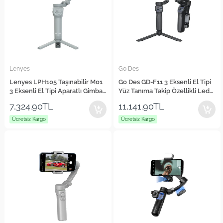
Lenyes
Go Des
Lenyes LPH105 Taşınabilir M01
Go Des GD-F11 3 Eksenli El Tipi
3 Eksenli El Tipi Aparatlı Gimbal
Yüz Tanıma Takip Özellikli Led
Stabilizatör
Işıklandırma Aparatlı Gimbal
7,324.90TL
11,141.90TL
Stabilizatör
Ücretsiz Kargo
Ücretsiz Kargo