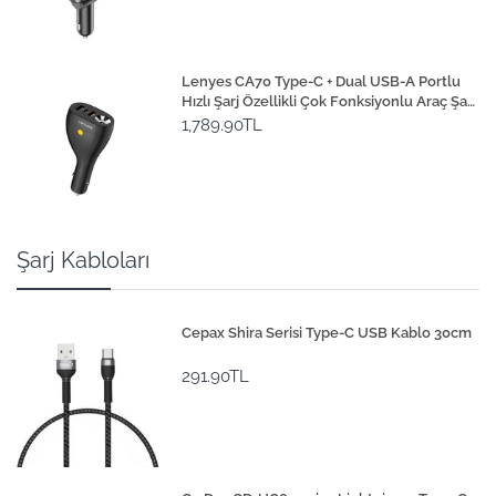
Lenyes CA70 Type-C + Dual USB-A Portlu
Hızlı Şarj Özellikli Çok Fonksiyonlu Araç Şarj
Aleti 20W
1,789.90TL
Şarj Kabloları
Cepax Shira Serisi Type-C USB Kablo 30cm
291.90TL