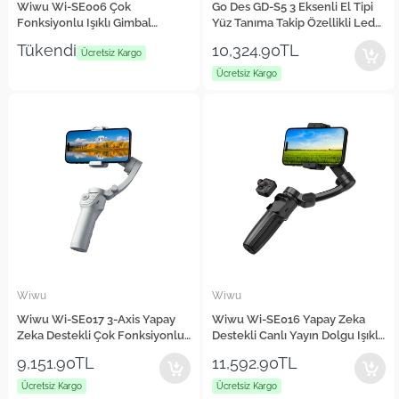
Wiwu Wi-SE006 Çok
Go Des GD-S5 3 Eksenli El Tipi
Fonksiyonlu Işıklı Gimbal
Yüz Tanıma Takip Özellikli Led
Sabitleyici Tripod Selfie
Işıklandırma Aparatlı Gimbal
Tükendi
10,324.90TL
Çubuğu
Ücretsiz Kargo
Stabilizatör
Ücretsiz Kargo
Wiwu
Wiwu
Wiwu Wi-SE017 3-Axis Yapay
Wiwu Wi-SE016 Yapay Zeka
Zeka Destekli Çok Fonksiyonlu
Destekli Canlı Yayın Dolgu Işıklı
El Tipi Gimbal Stabilizatör
Gimbal Stabilizatör
9,151.90TL
11,592.90TL
Ücretsiz Kargo
Ücretsiz Kargo