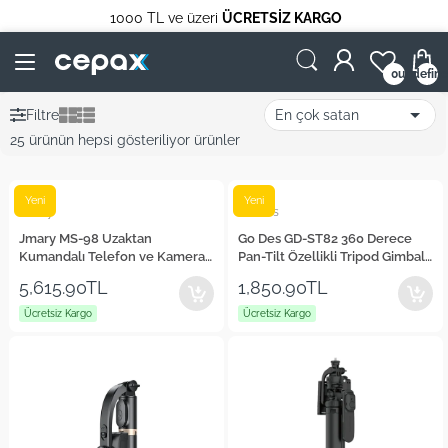
1000 TL ve üzeri
ÜCRETSİZ KARGO
undefin
0
Filtre
25 ürünün hepsi gösteriliyor ürünler
Yeni
Yeni
Jmary
Go Des
Jmary MS-98 Uzaktan
Go Des GD-ST82 360 Derece
Kumandalı Telefon ve Kamera
Pan-Tilt Özellikli Tripod Gimbal
Video Stabilizatörü
Stabilizatör
5,615.90TL
1,850.90TL
Ücretsiz Kargo
Ücretsiz Kargo