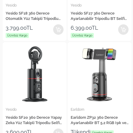
Yesido
Yesido
Yesido SF18 360 Derece
Yesido SF27 360 Derece
Otomatik Yüz Takipli Tripodlu
Ayarlanabilir Tripodlu BT Selfie
BT 5.0 Selfie Gimbal
Gimbal
3,799.00TL
6,399.00TL
Ücretsiz Kargo
Ücretsiz Kargo
Yesido
Earldom
Yesido SF20 360 Derece Yapay
Earldom ZP32 360 Derece
Zeka Yüz Takipli Tripodlu Selfie
Ayarlanabilir BT 5.2 RGB Işık ve
Gimbal
Beyaz Işık Aydınlatmalı Akıllı
3,699.00TL
Tükendi
Ücretsiz Kargo