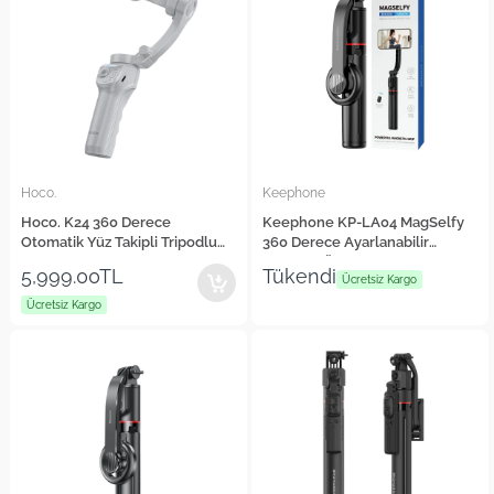
Hoco.
Keephone
Hoco. K24 360 Derece
Keephone KP-LA04 MagSelfy
Otomatik Yüz Takipli Tripodlu
360 Derece Ayarlanabilir
Akıllı Selfie Gimbal
Magsafe Özellikli 104.5cm BT
5,999.00TL
Tükendi
Selfie Gimbal
Ücretsiz Kargo
Ücretsiz Kargo