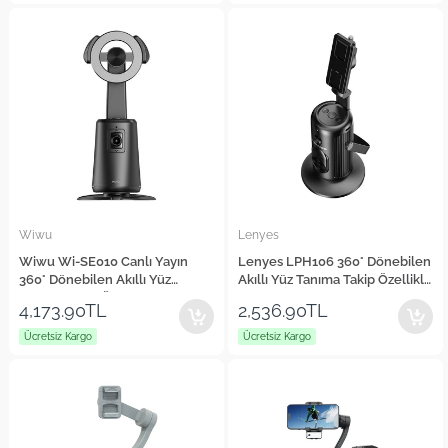
Wiwu
Lenyes
Wiwu Wi-SE010 Canlı Yayın
Lenyes LPH106 360° Dönebilen
360° Dönebilen Akıllı Yüz
Akıllı Yüz Tanıma Takip Özellikli
Tanıma Takip Özellikli Magnetik
Magnetik Gimbal Sabitleyici
4,173.90TL
2,536.90TL
Gimbal Sabitleyici Stand
Stand
Ücretsiz Kargo
Ücretsiz Kargo