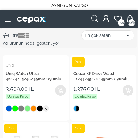
AYNI GÜN KARGO
undefin
0
Filtre
90 ürünün hepsi gösteriliyor
Yeni
Uniq
Cepax
Uniq Watch Ultra
Cepax KRD-153 Watch
42/44/45/46/49mm Uyumlu
42/44/45/46/49mm Uyumlu
Stride FKM Silikon Kordon
Kot Kumaş Tasarımlı Kordon
3,509.00TL
1,375.90TL
Ücretsiz Kargo
Ücretsiz Kargo
+1
Yeni
Yeni