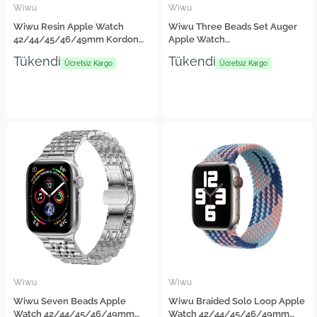
Wiwu
Wiwu
Wiwu Resin Apple Watch
Wiwu Three Beads Set Auger
42/44/45/46/49mm Kordon
Apple Watch
Steel Belt Metal Strap Kayış
42/44/45/46/49mm Kordon
Tükendi
Tükendi
Ücretsiz Kargo
Metal Strap Kayış
Ücretsiz Kargo
Wiwu
Wiwu
Wiwu Seven Beads Apple
Wiwu Braided Solo Loop Apple
Watch 42/44/45/46/49mm
Watch 42/44/45/46/49mm