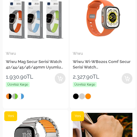
Wiwu
Wiwu
Wiwu Mag Secur Serisi Watch
Wiwu Wi-WB0201 Comf Secur
42/44/45/46/49mm Uyumlu
Serisi Watch
Silikon Kordon
42/44/45/46/49mm Uyumlu
1,930.90TL
2,327.90TL
Silikon Kordon
Ücretsiz Kargo
Ücretsiz Kargo
Yeni
Yeni