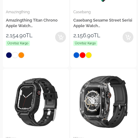
Amazingthing
Casebang
Amazingthing Titan Chrono
Casebang Sesame Street Serisi
Apple Watch
Apple Watch
42/44/45/46/49mm Silikon
42/44/45/46/49mm Deri Saat
2,154.90TL
2,156.90TL
Kordon
Kordon
Ücretsiz Kargo
Ücretsiz Kargo