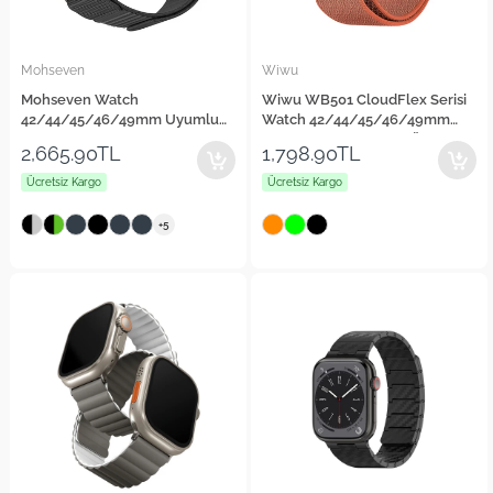
Mohseven
Wiwu
Mohseven Watch
Wiwu WB501 CloudFlex Serisi
42/44/45/46/49mm Uyumlu
Watch 42/44/45/46/49mm
iWatch Mecha Sport Hasır
Uyumlu Kordon Hasır Örgü
2,665.90TL
1,798.90TL
Kordon
Strap Kayış
Ücretsiz Kargo
Ücretsiz Kargo
+5