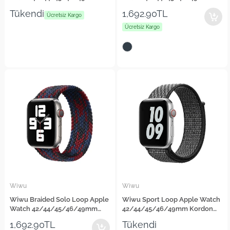
Kordon Steel Belt Metal Strap
Kordon Contrast Color Large
Tükendi
1,692.90TL
Kayış
Ücretsiz Kargo
Strap Kayış
Ücretsiz Kargo
Wiwu
Wiwu
Wiwu Braided Solo Loop Apple
Wiwu Sport Loop Apple Watch
Watch 42/44/45/46/49mm
42/44/45/46/49mm Kordon
Kordon Contrast Color Medium
Hasır Strap Kayış
1,692.90TL
Tükendi
Strap Kayış