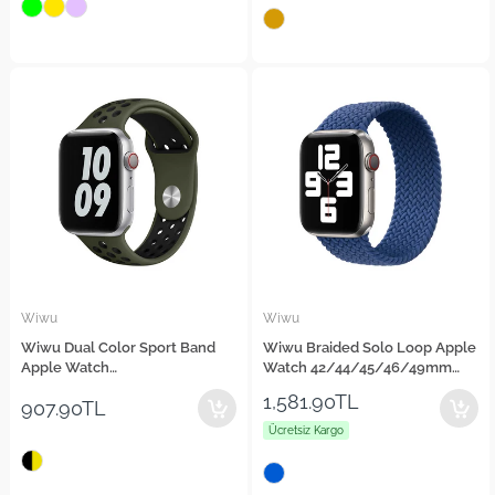
Wiwu
Wiwu
Wiwu Dual Color Sport Band
Wiwu Braided Solo Loop Apple
Apple Watch
Watch 42/44/45/46/49mm
42/44/45/46/49mm Kordon
Kordon Large Strap Kayış
1,581.90TL
907.90TL
Silikon Strap Kayış
Ücretsiz Kargo