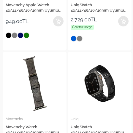
Movenchy Apple Watch
Uniq Watch
42/44/45/46/49mm Uyumlu
42/44/45/46/49mm Uyumlu
MO-WB1 Çift Renk Mıknatıslı
Straden Su Geçirmez Deri
2,729.00TL
949.00TL
Silikon Kordon
Kordon
Ücretsiz Kargo
Movenchy
Uniq
Movenchy Watch
Uniq Watch
42/44/45/46/49mm Uyumlu
42/44/45/46/49mm Uyumlu