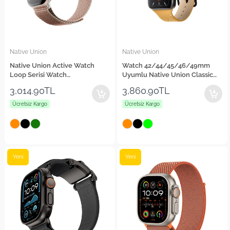
Native Union
Native Union
Native Union Active Watch
Watch 42/44/45/46/49mm
Loop Serisi Watch
Uyumlu Native Union Classic
42/44/45/46/49mm Uyumlu
Serisi Silikon Kordon
3,014.90TL
3,860.90TL
Hasır Kordon
Ücretsiz Kargo
Ücretsiz Kargo
Yeni
Yeni