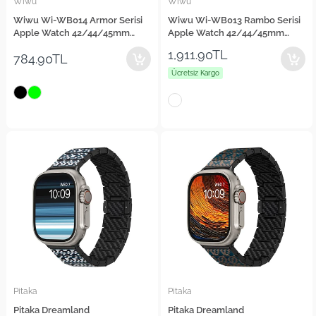
Wiwu
Wiwu
Wiwu Wi-WB014 Armor Serisi
Wiwu Wi-WB013 Rambo Serisi
Apple Watch 42/44/45mm
Apple Watch 42/44/45mm
Uyumlu 2in1 Sert PC Kasa
Uyumlu 2in1 Şeffaf PC Kasa
1,911.90TL
784.90TL
Koruyuculu Silikon Kordon
Koruyuculu Kauçuk Kordon
Ücretsiz Kargo
Pitaka
Pitaka
Pitaka Dreamland
Pitaka Dreamland