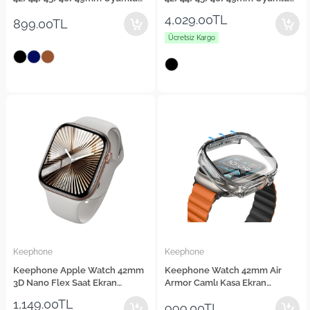
Buff Deri Kordon
Osta Metal Kordon
4,029.00TL
899.00TL
Ücretsiz Kargo
Keephone
Keephone
Keephone Apple Watch 42mm
Keephone Watch 42mm Air
3D Nano Flex Saat Ekran
Armor Camlı Kasa Ekran
Koruyucu
Koruyucu
1,149.00TL
999.00TL