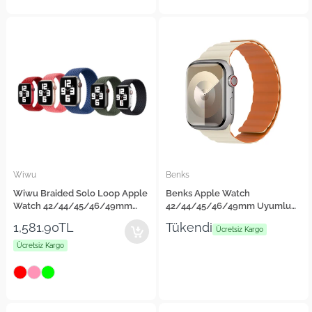
Wiwu
Benks
Wiwu Braided Solo Loop Apple
Benks Apple Watch
Watch 42/44/45/46/49mm
42/44/45/46/49mm Uyumlu
Kordon Medium Strap Kayış
Magnetik Tak Çıkar Silikon Strap
1,581.90TL
Tükendi
Kayış
Ücretsiz Kargo
Ücretsiz Kargo