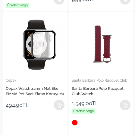
Ücretsiz Kargo
Cepax
Santa Barbara Polo Racquet Club
Cepax Watch 42mm Mat Eko
Santa Barbara Polo Racquet
PMMA Pet Saat Ekran Koruyucu
Club Watch
42/44/45/46/49mm Uyumlu
1,549.00TL
494.90TL
Brendan Deri Kordon
Ücretsiz Kargo