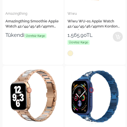
Amazingthing
Wiwu
Amazingthing Smoothie Apple
Wiwu WU-01 Apple Watch
Watch 42/44/45/46/49mm
42/44/45/46/49mm Kordon
Sport Magnetik Tak Çıkar
Hasır Örgü Strap Kayış
Tükendi
1,565.90TL
Silikon Strap Kayış
Ücretsiz Kargo
Ücretsiz Kargo