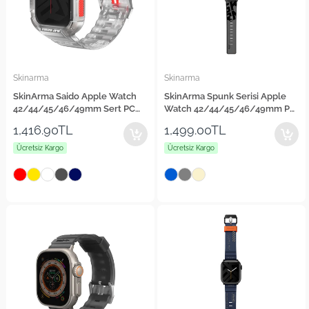
Skinarma
Skinarma
SkinArma Saido Apple Watch
SkinArma Spunk Serisi Apple
42/44/45/46/49mm Sert PC
Watch 42/44/45/46/49mm PU
Kasa Koruyuculu Silikon
Deri Kordon
1,416.90TL
1,499.00TL
Kordon
Ücretsiz Kargo
Ücretsiz Kargo