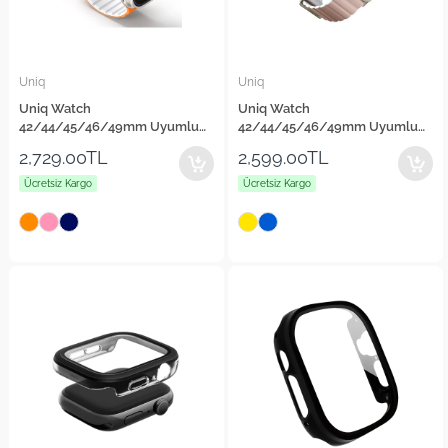
Uniq
Uniq
Uniq Watch
Uniq Watch
42/44/45/46/49mm Uyumlu
42/44/45/46/49mm Uyumlu
Revix Evo Reversible Manyetik
Revix Premium Reversible
2,729.00TL
2,599.00TL
Kordon
Manyetik Kordon
Ücretsiz Kargo
Ücretsiz Kargo