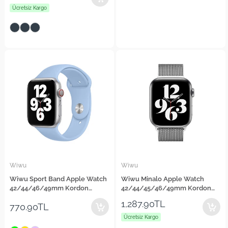
Ücretsiz Kargo
Wiwu
Wiwu
Wiwu Sport Band Apple Watch
Wiwu Minalo Apple Watch
42/44/46/49mm Kordon
42/44/45/46/49mm Kordon
Silikon Strap Kayış
Metal Strap Kayış
1,287.90TL
770.90TL
Ücretsiz Kargo