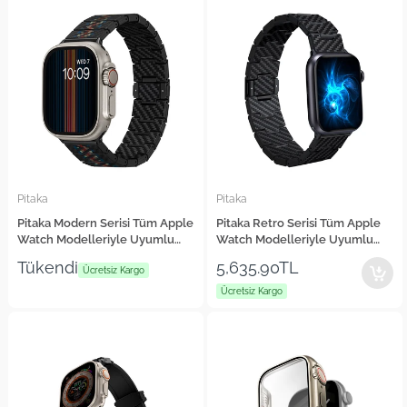
Pitaka
Pitaka
Pitaka Modern Serisi Tüm Apple
Pitaka Retro Serisi Tüm Apple
Watch Modelleriyle Uyumlu
Watch Modelleriyle Uyumlu
Aramid Fiber ve Karbon Fiber
Karbon Fiber Black-Grey Twill
Tükendi
5,635.90TL
Rhapsody Universal Kordon
Ücretsiz Kargo
Universal Kordon
Ücretsiz Kargo