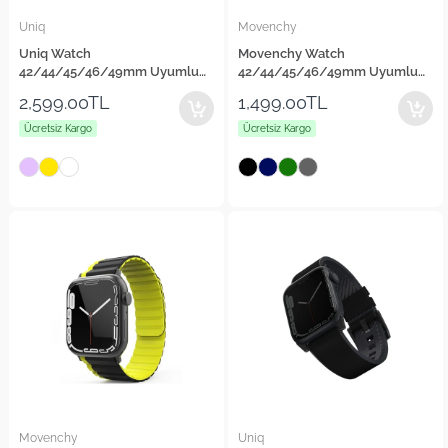
Uniq
Movenchy
Uniq Watch
Movenchy Watch
42/44/45/46/49mm Uyumlu
42/44/45/46/49mm Uyumlu
Revix Reversible Manyetik
Carbon Steel Kordon
2,599.00TL
1,499.00TL
Kordon
Ücretsiz Kargo
Ücretsiz Kargo
Movenchy
Uniq