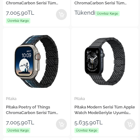
ChromaCarbon Serisi Tüm
ChromaCarbon Serisi Tüm
Apple Watch Modelleriyle
Apple Watch Modelleriyle
7,005.90TL
Tükendi
Uyumlu Aramid Fiber ve
Uyumlu Aramid Fiber ve
Ücretsiz Kargo
Karbon Fiber Mosaic Universal
Karbon Fiber Stairs Universal
Ücretsiz Kargo
Kordon
Kordon
Pitaka
Pitaka
Pitaka Poetry of Things
Pitaka Modern Serisi Tüm Apple
ChromaCarbon Serisi Tüm
Watch Modelleriyle Uyumlu
Apple Watch Modelleriyle
Karbon Fiber Black-Grey Twill
7,005.90TL
5,635.90TL
Uyumlu Aramid Fiber ve
Universal Kordon
Karbon Fiber Moon Universal
Ücretsiz Kargo
Ücretsiz Kargo
Kordon