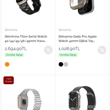
Skinarma
Skinarma
SkinArma Titon Serisi Watch
Skinarma Gado Pro Apple
42/44/45/46/49mm Hava
Watch 42mm Dijital Taç
Alabilen Delikli Silikon Kordon
Korumalı Kasa ve Ekran
2,694.90TL
1,028.90TL
Koruyucu
Ücretsiz Kargo
Ücretsiz Kargo
⚡Son
Ürünler