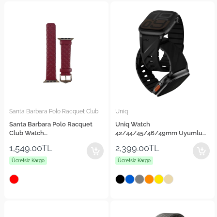
Santa Barbara Polo Racquet Club
Uniq
Santa Barbara Polo Racquet
Uniq Watch
Club Watch
42/44/45/46/49mm Uyumlu
42/44/45/46/49mm Uyumlu
Fluo Manyetik Kordon
1,549.00TL
2,399.00TL
Brendan Deri Kordon
Ücretsiz Kargo
Ücretsiz Kargo