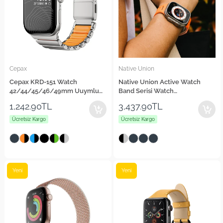
Cepax
Native Union
Cepax KRD-151 Watch
Native Union Active Watch
42/44/45/46/49mm Uuymlu
Band Serisi Watch
Metal Silikon Kordon
42/44/45/46/49mm Uyumlu
1,242.90TL
3,437.90TL
Silikon Kordon
Ücretsiz Kargo
Ücretsiz Kargo
Yeni
Yeni