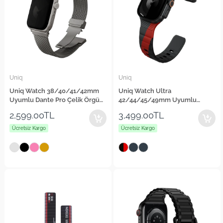
Uniq
Uniq
Uniq Watch 38/40/41/42mm
Uniq Watch Ultra
Uyumlu Dante Pro Çelik Örgü
42/44/45/49mm Uyumlu
Kordon
Stride Rubber FKM Designer
2,599.00TL
3,499.00TL
Edition Silikon Kordon
Ücretsiz Kargo
Ücretsiz Kargo