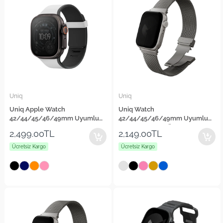
Uniq
Uniq
Uniq Apple Watch
Uniq Watch
42/44/45/46/49mm Uyumlu
42/44/45/46/49mm Uyumlu
Revix IV Reversible Manyetik
Dante Pro Çelik Örgü Kordon
2,499.00TL
2,149.00TL
Kordon
Ücretsiz Kargo
Ücretsiz Kargo