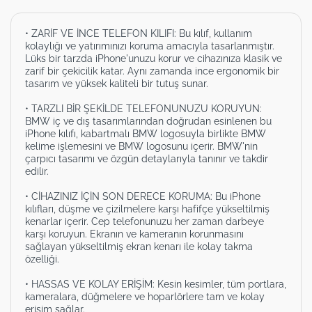
• ZARİF VE İNCE TELEFON KILIFI: Bu kılıf, kullanım
kolaylığı ve yatırımınızı koruma amacıyla tasarlanmıştır.
Lüks bir tarzda iPhone'unuzu korur ve cihazınıza klasik ve
zarif bir çekicilik katar. Aynı zamanda ince ergonomik bir
tasarım ve yüksek kaliteli bir tutuş sunar.
• TARZLI BİR ŞEKİLDE TELEFONUNUZU KORUYUN:
BMW iç ve dış tasarımlarından doğrudan esinlenen bu
iPhone kılıfı, kabartmalı BMW logosuyla birlikte BMW
kelime işlemesini ve BMW logosunu içerir. BMW'nin
çarpıcı tasarımı ve özgün detaylarıyla tanınır ve takdir
edilir.
• CİHAZINIZ İÇİN SON DERECE KORUMA: Bu iPhone
kılıfları, düşme ve çizilmelere karşı hafifçe yükseltilmiş
kenarlar içerir. Cep telefonunuzu her zaman darbeye
karşı koruyun. Ekranın ve kameranın korunmasını
sağlayan yükseltilmiş ekran kenarı ile kolay takma
özelliği.
• HASSAS VE KOLAY ERİŞİM: Kesin kesimler, tüm portlara,
kameralara, düğmelere ve hoparlörlere tam ve kolay
erişim sağlar.