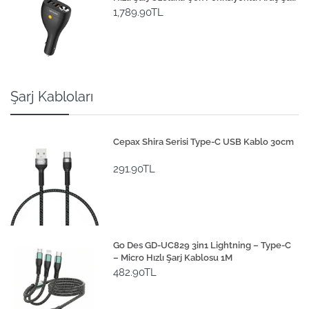
Aleti 20W
1,789.90TL
Şarj Kabloları
Cepax Shira Serisi Type-C USB Kablo 30cm
291.90TL
Go Des GD-UC829 3in1 Lightning – Type-C
– Micro Hızlı Şarj Kablosu 1M
482.90TL