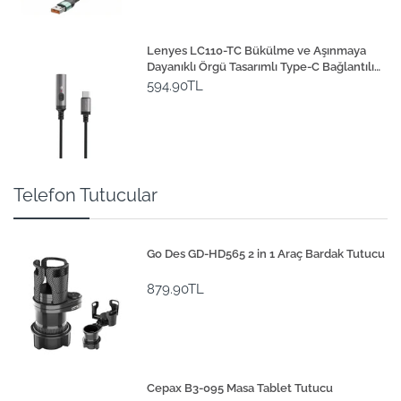
Lenyes LC110-TC Bükülme ve Aşınmaya
Dayanıklı Örgü Tasarımlı Type-C Bağlantılı
Çakmak Kablosu 30cm
594.90TL
Telefon Tutucular
Go Des GD-HD565 2 in 1 Araç Bardak Tutucu
879.90TL
Cepax B3-095 Masa Tablet Tutucu