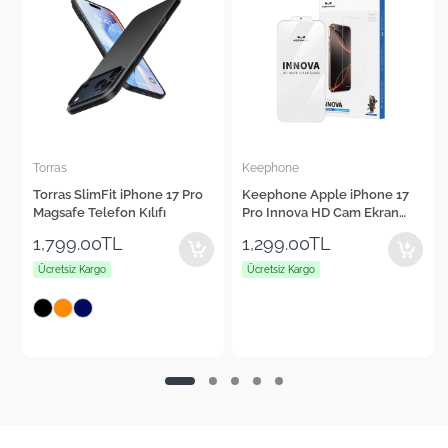
Keephone
Cepax
o
Keephone Apple iPhone 17
Cepax Foldable iPad Air 11"
Pro Innova HD Cam Ekran
2024 Kalem Bölmeli Standlı
Koruyucu
Tablet Kılıfı
1,299.00TL
1,560.00TL
Ücretsiz Kargo
Ücretsiz Kargo
+4