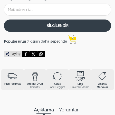
BİLGİLENDİR
Popüler ürün
7 kişinin daha sepetinde
Paylaş:
Hızlı Teslimat
Orijinal Ürün
Kolay
%100
Lisanslı
Garantisi
İade Değişim
Güvenli Ödeme
Markalar
Açıklama
Yorumlar