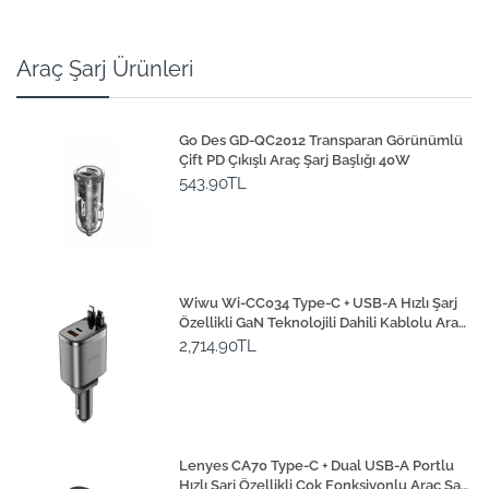
Araç Şarj Ürünleri
Go Des GD-QC2012 Transparan Görünümlü
Çift PD Çıkışlı Araç Şarj Başlığı 40W
543.90TL
Wiwu Wi-CC034 Type-C + USB-A Hızlı Şarj
Özellikli GaN Teknolojili Dahili Kablolu Araç
Şarj Aleti 111W
2,714.90TL
Lenyes CA70 Type-C + Dual USB-A Portlu
Hızlı Şarj Özellikli Çok Fonksiyonlu Araç Şarj