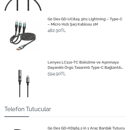
Go Des GD-UC829 3in1 Lightning – Type-C
– Micro Hızlı Şarj Kablosu 1M
482.90TL
Lenyes LC110-TC Bükülme ve Aşınmaya
Dayanıklı Örgü Tasarımlı Type-C Bağlantılı
Çakmak Kablosu 30cm
594.90TL
Telefon Tutucular
Go Des GD-HD565 2 in 1 Araç Bardak Tutucu