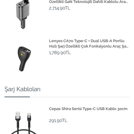
Özellikli GaN Teknolojili Dahili Kablolu Araç
Şarj Aleti 111W
2,714.90TL
Lenyes CA70 Type-C + Dual USB-A Portlu
Hızlı Şarj Özellikli Çok Fonksiyonlu Araç Şarj
Aleti 20W
1,789.90TL
Şarj Kabloları
Cepax Shira Serisi Type-C USB Kablo 30cm
291.90TL