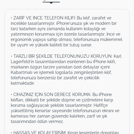
• ZARİF VE İNCE TELEFON KILIFI: Bu kılıf, zarafet ve
incelikle tasarlanmıştır. iPhone'unuza şık ve modern bir
tarz katarken aynı zamanda kullanım kolaylığı ve
yatırımınızın korunması için özenle tasarlanmıştır. İnce ve
ergonomik yapıya sahip olması, telefonunuza mükemmel
bir uyum ve yüksek kaliteli bir tutuş sunar.
• TARZLI BİR ŞEKİLDE TELEFONUNUZU KORUYUN: Karl
Lagerfeld'in tasarımlarından esinlenen bu iPhone kılıfı,
markanın özgün tarzını yansıtan özel detaylar içerir.
Kabartmalı ve işlemeli logolarla zenginleştirilen kılıf,
telefonunuza benzersiz bir zarafet ve çekicilik
katmaktadır.
• CİHAZINIZ İÇİN SON DERECE KORUMA: Bu iPhone
kılıfları, dikkatli bir şekilde düşme ve çizilmelere karşı
koruma sağlayacak şekilde tasarlanmıştır. Hafifçe
yükseltilmiş kenarlar sayesinde telefonunuzun ekranı ve
kamerası her zaman güvende kalırken, zarif ve şık
tasarımından ödün vermez.
• HASSAS VE KOLAY ERİŞİM: Kesin kesimlerle donatılan