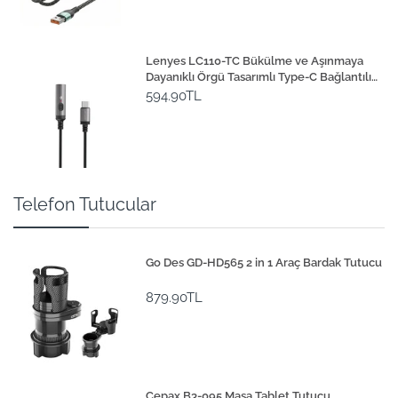
Lenyes LC110-TC Bükülme ve Aşınmaya
Dayanıklı Örgü Tasarımlı Type-C Bağlantılı
Çakmak Kablosu 30cm
594.90TL
Telefon Tutucular
Go Des GD-HD565 2 in 1 Araç Bardak Tutucu
879.90TL
Cepax B3-095 Masa Tablet Tutucu