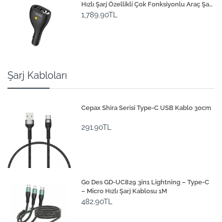
Hızlı Şarj Özellikli Çok Fonksiyonlu Araç Şarj
Aleti 20W
1,789.90TL
Şarj Kabloları
Cepax Shira Serisi Type-C USB Kablo 30cm
291.90TL
Go Des GD-UC829 3in1 Lightning – Type-C
– Micro Hızlı Şarj Kablosu 1M
482.90TL