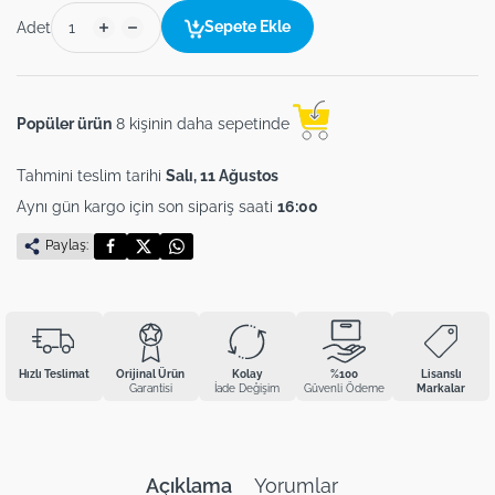
Sepete Ekle
Adet
Popüler ürün
8 kişinin daha sepetinde
Tahmini teslim tarihi
Salı, 11 Ağustos
Aynı gün kargo için son sipariş saati
16:00
Paylaş:
Hızlı Teslimat
Orijinal Ürün
Kolay
%100
Lisanslı
Garantisi
İade Değişim
Güvenli Ödeme
Markalar
Açıklama
Yorumlar