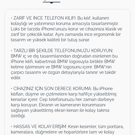
• ZARİF VE İNCE TELEFON KILIFI: Bu kılıf, kullanım
kolaylığı ve yatırımınızı koruma amacıyla tasarlanmıştır.
Lüks bir tarzda iPhone'unuzu korur ve cihazınıza klasik ve
zarif bir çekicilik katar. Aynı zamanda ince ergonomik bir
tasarım ve yüksek kaliteli bir tutuş sunar.
• TARZLI BİR ŞEKİLDE TELEFONUNUZU KORUYUN:
BMW iç ve dış tasarımlarından doğrudan esinlenen bu
iPhone kılıfı, kabartmalı BMW logosuyla birlikte BMW
kelime işlemesini ve BMW logosunu içerir. BMW'nin
çarpıcı tasarımı ve özgün detaylarıyla tanınır ve takdir
edilir.
• CİHAZINIZ İÇİN SON DERECE KORUMA: Bu iPhone
kılıfları, düşme ve çizilmelere karşı hafifçe yükseltilmiş
kenarlar içerir. Cep telefonunuzu her zaman darbeye
karşı koruyun. Ekranın ve kameranın korunmasını
sağlayan yükseltilmiş ekran kenarı ile kolay takma
özelliği.
• HASSAS VE KOLAY ERİŞİM: Kesin kesimler, tüm portlara,
kameralara, düğmelere ve hoparlörlere tam ve kolay