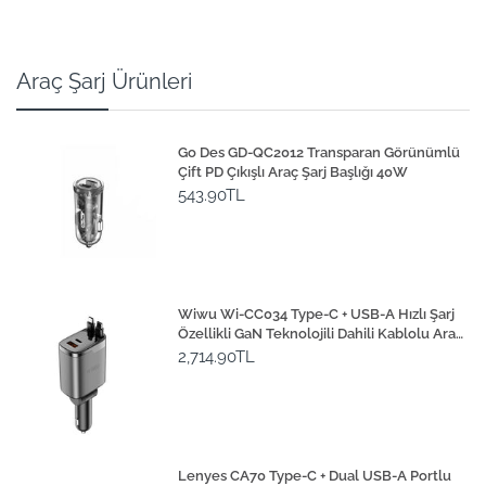
Araç Şarj Ürünleri
Go Des GD-QC2012 Transparan Görünümlü
Çift PD Çıkışlı Araç Şarj Başlığı 40W
543.90TL
Wiwu Wi-CC034 Type-C + USB-A Hızlı Şarj
Özellikli GaN Teknolojili Dahili Kablolu Araç
Şarj Aleti 111W
2,714.90TL
Lenyes CA70 Type-C + Dual USB-A Portlu