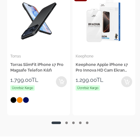
Keephone
Cepax
o
Keephone Apple iPhone 17
Cepax Foldable iPad Air 11"
Pro Innova HD Cam Ekran
2024 Kalem Bölmeli Standlı
Koruyucu
Tablet Kılıfı
1,299.00TL
1,560.00TL
Ücretsiz Kargo
Ücretsiz Kargo
+4