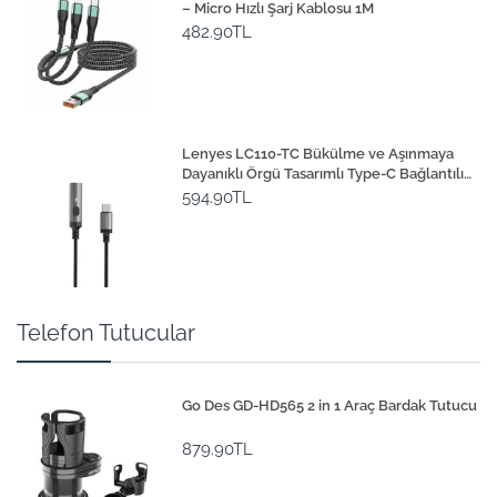
– Micro Hızlı Şarj Kablosu 1M
482.90TL
Lenyes LC110-TC Bükülme ve Aşınmaya
Dayanıklı Örgü Tasarımlı Type-C Bağlantılı
Çakmak Kablosu 30cm
594.90TL
Telefon Tutucular
Go Des GD-HD565 2 in 1 Araç Bardak Tutucu
879.90TL