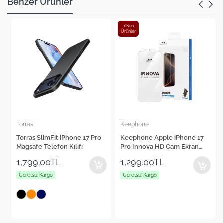
Benzer Ürünler
⚡Son
Ürünler
Keephone
Cepax
Pro
Keephone Apple iPhone 17
Cepax Foldable iPad Air 11"
Pro Innova HD Cam Ekran
2024 Kalem Bölmeli Standlı
Koruyucu
Tablet Kılıfı
1,299.00TL
1,560.00TL
Ücretsiz Kargo
Ücretsiz Kargo
+4