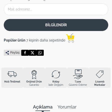
BİLGİLENDİR
Popüler ürün
7 kişinin daha sepetinde
Paylaş:
Hızlı Teslimat
Orijinal Ürün
Kolay
%100
Lisanslı
Garantisi
İade Değişim
Güvenli Ödeme
Markalar
Açıklama
Yorumlar