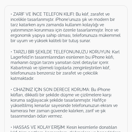
• ZARİF VE İNCE TELEFON KILIFI: Bu kılıf, zarafet ve
incelikle tasarlanmıştır. iPhone'unuza şık ve modern bir
tarz katarken aynı zamanda kullanım kolaylığı ve
yatırımınızın korunması için özenle tasarlanmıştır. İnce ve
ergonomik yapıya sahip olması, telefonunuza mükemmel
bir uyum ve yüksek kaliteli bir tutuş sunar.
• TARZLI BİR ŞEKİLDE TELEFONUNUZU KORUYUN: Karl
Lagerfeld'in tasarımlarından esinlenen bu iPhone kılıfı,
markanın özgün tarzını yansıtan özel detaylar içerir.
Kabartmalı ve işlemeli logolarla zenginleştirilen kılıf,
telefonunuza benzersiz bir zarafet ve çekicilik
katmaktadır.
• CİHAZINIZ İÇİN SON DERECE KORUMA: Bu iPhone
kılıfları, dikkatli bir şekilde düşme ve çizilmelere karşı
koruma sağlayacak şekilde tasarlanmıştır. Hafifçe
yükseltilmiş kenarlar sayesinde telefonunuzun ekranı ve
kamerası her zaman güvende kalırken, zarif ve şık
tasarımından ödün vermez.
• HASSAS VE KOLAY ERİŞİM: Kesin kesimlerle donatılan