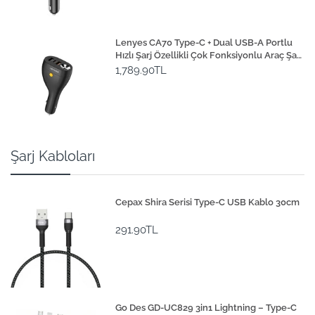
Lenyes CA70 Type-C + Dual USB-A Portlu
Hızlı Şarj Özellikli Çok Fonksiyonlu Araç Şarj
Aleti 20W
1,789.90TL
Şarj Kabloları
Cepax Shira Serisi Type-C USB Kablo 30cm
291.90TL
Go Des GD-UC829 3in1 Lightning – Type-C