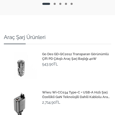
Araç Şarj Ürünleri
Go Des GD-QC2012 Transparan Görünümlü
Çift PD Çıkışlı Araç Şarj Başlığı 40W
543.90TL
Wiwu Wi-CC034 Type-C + USB-A Hızlı Şarj
Özellikli GaN Teknolojili Dahili Kablolu Araç
Şarj Aleti 111W
2,714.90TL