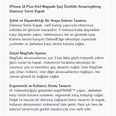
iPhone 16 Plus Kılıf Magsafe Şarj Özellikli Amazingthing
Glamour Serisi Kapak
Şıklık ve Dayanıklılığı Bir Araya Getiren Tasarım
Glamour Serisi Kapak, zarif kumaş yapısıyla cihazınıza
sofistike bir görünüm kazandırır. 3 metreye kadar düşmelere
karşı dayanıklı yapısı, telefonunuzu her an güvende tutar.
Kamera lensini koruyan DefendEdge teknolojisi sayesinde
çizilmeler ve darbelere karşı ekstra koruma sağlar.
Güçlü MagSafe Uyumu
MagSafe aksesuarlarınız için 3 kat daha güçlü manyetik çekim
gücü sunan bu kapak, mükemmel hizalama teknolojisi ile
sorunsuz şarj ve kesintisiz güç aktarımı sağlar. İster MagSafe
şarj cihazı kullanın, ister diğer aksesuarlarınızı bağlayın, her
zaman güvenli bir bağlantı sağlar.
Ergonomik ve Kullanıcı Dostu Tasarım
AI mühendisliğiyle geliştirilen ergoFRAME™ yapısı, darbelere
karşı üstün koruma sunarken, ergonomik tutuş kolaylığı sağlar.
Doğal ve hassas bir dokunuş sağlayan buton tasarımı ile kapak,
kullanım deneyiminizi mükemmel hale getirir. Hem şık hem de
işlevsel tasarımıyla günlük hayatınızda size eşlik eder.