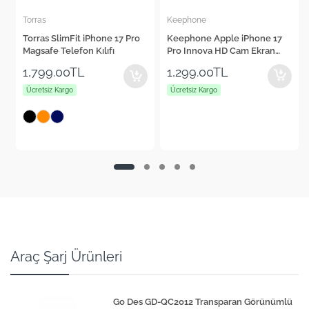
Keephone
Cepax
Keephone Apple iPhone 17
Cepax Foldable iPad Air 11"
Pro Innova HD Cam Ekran
2024 Kalem Bölmeli Standlı
Koruyucu
Tablet Kılıfı
1,299.00TL
1,560.00TL
Ücretsiz Kargo
Ücretsiz Kargo
+4
Araç Şarj Ürünleri
Go Des GD-QC2012 Transparan Görünümlü