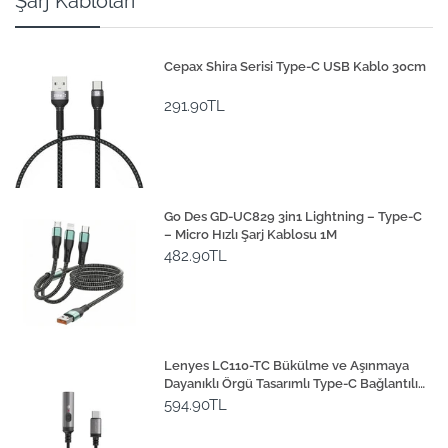
Şarj Kabloları
Cepax Shira Serisi Type-C USB Kablo 30cm
291.90TL
Go Des GD-UC829 3in1 Lightning – Type-C
– Micro Hızlı Şarj Kablosu 1M
482.90TL
Lenyes LC110-TC Bükülme ve Aşınmaya
Dayanıklı Örgü Tasarımlı Type-C Bağlantılı
Çakmak Kablosu 30cm
594.90TL