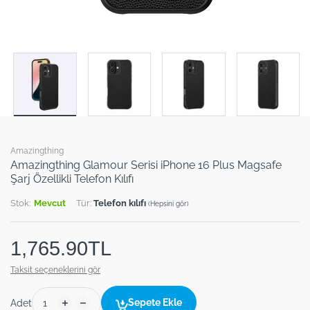
Amazingthing
Amazingthing Glamour Serisi iPhone 16 Plus Magsafe
Şarj Özellikli Telefon Kılıfı
Stok:
Mevcut
Tür:
Telefon kılıfı
(Hepsini gör)
1,765.90TL
Taksit seçeneklerini gör
Sepete Ekle
Adet