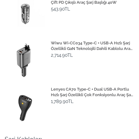
Çift PD Çıkışlı Araç Şarj Başlığı 40W
543.90TL
Wiwu Wi-CC034 Type-C + USB-A Hızlı Şarj
Özellikli GaN Teknolojili Dahili Kablolu Araç
Şarj Aleti 111W
2,714.90TL
Lenyes CA70 Type-C + Dual USB-A Portlu
Hızlı Şarj Özellikli Çok Fonksiyonlu Araç Şarj
Aleti 20W
1,789.90TL