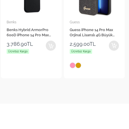
Benks
Guess
Benks Hybrid ArmorPro
Guess iPhone 14 Pro Max
600D iPhone 14 Pro Max
Orjinal Lisanslı 4G Büyük
Karbon Fiber M-safe Şarj
Metal Logolu Glitter Kılıf
3,786.90TL
2,599.00TL
Özellikli Kevlar Kılıf
Ücretsiz Kargo
Ücretsiz Kargo