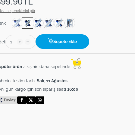
399.90TL
ksit seçeneklerini gör
enk
Sepete Ekle
det
opüler ürün
2 kişinin daha sepetinde
hmini teslim tarihi
Salı, 11 Ağustos
nı gün kargo için son sipariş saati
16:00
Paylaş: