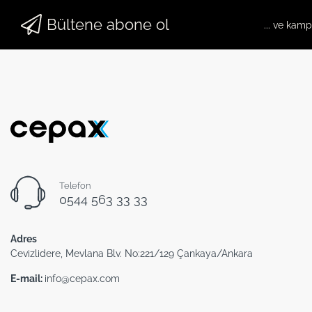
Bültene abone ol
... ve kam
Telefon
0544 563 33 33
Adres
Cevizlidere, Mevlana Blv. No:221/129 Çankaya/Ankara
E-mail:
info@cepax.com