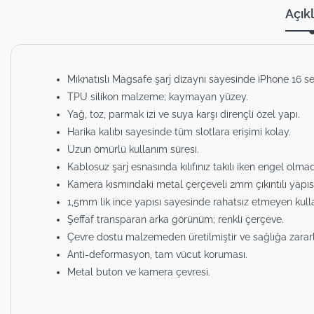
Açık
Mıknatıslı Magsafe şarj dizaynı sayesinde iPhone 16 se
TPU silikon malzeme; kaymayan yüzey.
Yağ, toz, parmak izi ve suya karşı dirençli özel yapı.
Harika kalıbı sayesinde tüm slotlara erişimi kolay.
Uzun ömürlü kullanım süresi.
Kablosuz şarj esnasında kılıfınız takılı iken engel olma
Kamera kısmındaki metal çerçeveli 2mm çıkıntılı yapıs
1,5mm lik ince yapısı sayesinde rahatsız etmeyen kull
Şeffaf transparan arka görünüm; renkli çerçeve.
Çevre dostu malzemeden üretilmiştir ve sağlığa zara
Anti-deformasyon, tam vücut koruması.
Metal buton ve kamera çevresi.