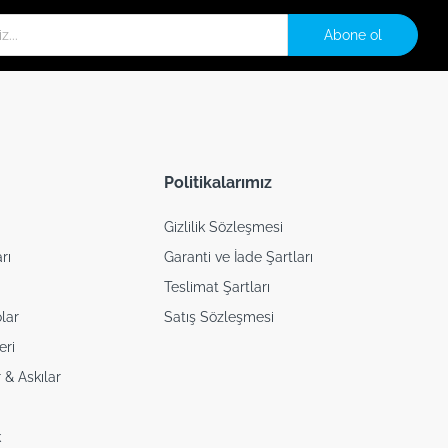
Abone ol
Politikalarımız
Gizlilik Sözleşmesi
rı
Garanti ve İade Şartları
Teslimat Şartları
lar
Satış Sözleşmesi
eri
 & Askılar
i
k