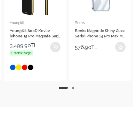
Youngkit
Benks
YoungKit 600D Kevlar
Benks Magnetic Shiny Glass
iPhone 15 Pro Magsafe Şarj
Serisi iPhone 14 Pro Max M-
Özellikli Telefon Kılıfı
safe Şarj Özellikli Telefon
3,499.90TL
576.90TL
Kılıfı
Ücretsiz Kargo