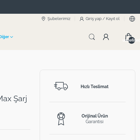
Şubelerimiz
Giriş yap
/
Kayıt ol
Diğer
undefine
Hızlı Teslimat
ax Şarj
Orijinal Ürün
Garantisi