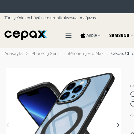
Türkiye'nin en büyük elektronik aksesuar mağazası
Apple
Anasayfa
iPhone 13 Serisi
iPhone 13 Pro Max
Cepax Chrom
C
C
Ö
St