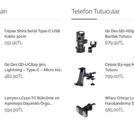
arı
Telefon Tutucular
Cepax Shira Serisi Type-C USB
Go Des GD-HD565
Kablo 30cm
Bardak Tutucu
291.90TL
879.90TL
Go Des GD-UC829 3in1
Cepax B3-095 M
Lightning – Type-C – Micro Hızlı
Tutucu
Şarj Kablosu 1M
482.90TL
799.00TL
Lenyes LC110-TC Bükülme ve
Wiwu CH032 Lot
Aşınmaya Dayanıklı Örgü
Havalandırma T
Tasarımlı Type-C Bağlantılı
Magnetik Araç 
594.90TL
585.00TL
Çakmak Kablosu 30cm