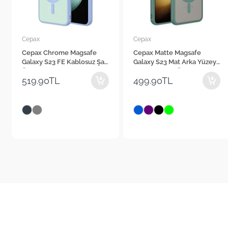
Cepax
Cepax
Cepax Chrome Magsafe
Cepax Matte Magsafe
Galaxy S23 FE Kablosuz Şarj
Galaxy S23 Mat Arka Yüzey
Özellikli Silikon Telefon
Kablosuz Şarj Özellikli
519.90TL
499.90TL
Kılıfı
Telefon Kılıfı