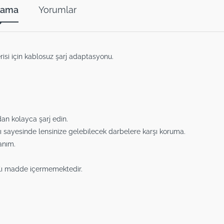
lama
Yorumlar
risi için kablosuz şarj adaptasyonu.
dan kolayca şarj edin.
ı sayesinde lensinize gelebilecek darbelere karşı koruma.
anım.
rlı madde içermemektedir.