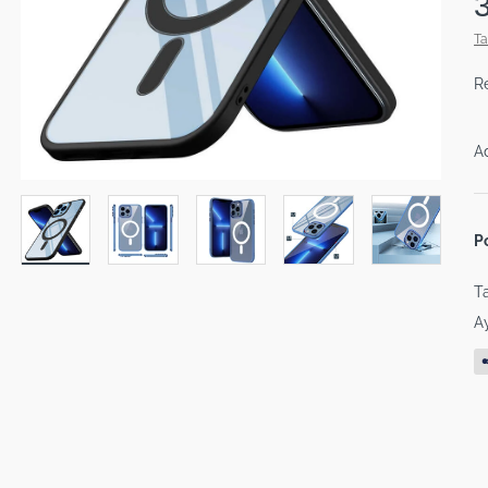
Ta
R
A
P
Ta
Ay