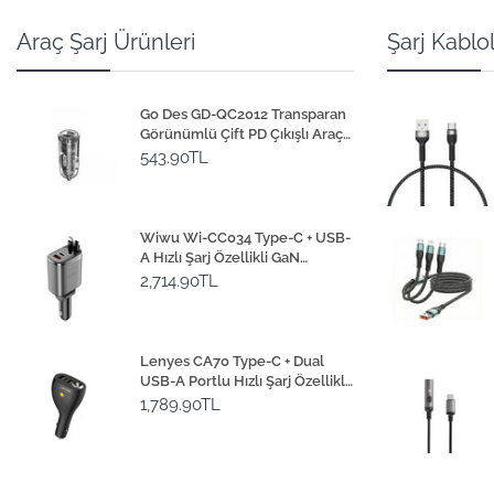
Araç Şarj Ürünleri
Şarj Kablol
Go Des GD-QC2012 Transparan
Görünümlü Çift PD Çıkışlı Araç
Şarj Başlığı 40W
543.90TL
Wiwu Wi-CC034 Type-C + USB-
A Hızlı Şarj Özellikli GaN
Teknolojili Dahili Kablolu Araç
2,714.90TL
Şarj Aleti 111W
Lenyes CA70 Type-C + Dual
USB-A Portlu Hızlı Şarj Özellikli
Çok Fonksiyonlu Araç Şarj Aleti
1,789.90TL
20W