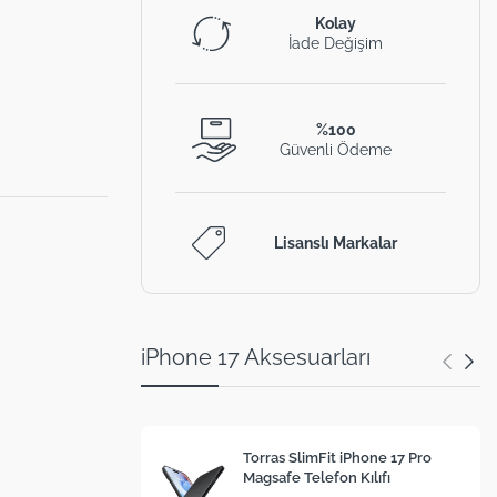
Kolay
İade Değişim
%100
Güvenli Ödeme
Lisanslı Markalar
iPhone 17 Aksesuarları
Torras SlimFit iPhone 17 Pro
Magsafe Telefon Kılıfı