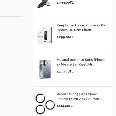
1,799.00TL
Keephone Apple iPhone 17 Pro
Innova HD Cam Ekran
Koruyucu
1,299.00TL
Mutural Icesense Serisi iPhone
17 M-safe Şarj Özellikli
Sararmaya Karşı Dayanıklı
1,199.90TL
Telefon Kılıfı
Wiwu LG-003 Lens Guard
iPhone 17 Pro / 17 Pro Max
Çizilmeye Karşı Dayanıklı Safir
1,114.90TL
Kamera Lens Koruyucu