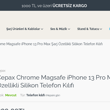
1000 TL ve üzeri
ÜCRETSİZ KARGO
Şarj Ürünleri & Kablolar
Ses & Müzik
Stand & Tutucu
e Magsafe iPhone 13 Pro Max Şarj Özellikli Silikon Telefon Kılıfı
epax
epax Chrome Magsafe iPhone 13 Pro M
zellikli Silikon Telefon Kılıfı
ok:
Mevcut
Tür:
Telefon kılıfı
(Hepsini gör)