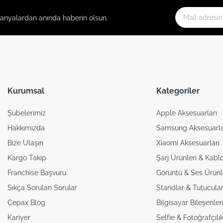
panyalardan anında haberin olsun.
Kurumsal
Kategoriler
Şubelerimiz
Apple Aksesuarları
Hakkımızda
Samsung Aksesuarla
Bize Ulaşın
Xiaomi Aksesuarları
Kargo Takip
Şarj Ürünleri & Kablo
Franchise Başvuru
Görüntü & Ses Ürünl
Sıkça Sorulan Sorular
Standlar & Tutucular
Cepax Blog
Bilgisayar Bileşenler
Kariyer
Selfie & Fotoğrafçılı