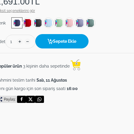
1,691.00TL
ksit seçeneklerini gör
enk
Sepete Ekle
det
opüler ürün
3 kişinin daha sepetinde
hmini teslim tarihi
Salı, 11 Ağustos
nı gün kargo için son sipariş saati
16:00
Paylaş: