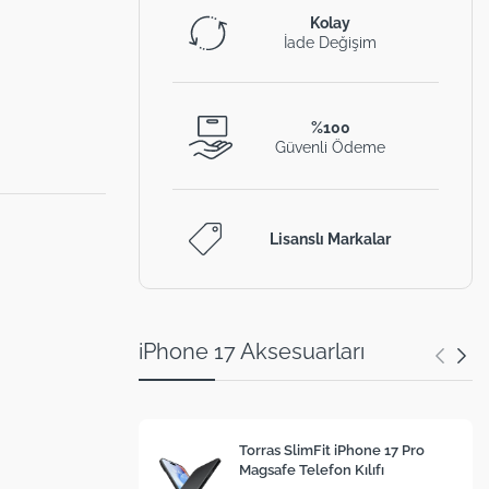
Kolay
İade Değişim
%100
Güvenli Ödeme
Lisanslı Markalar
iPhone 17 Aksesuarları
Torras SlimFit iPhone 17 Pro
Magsafe Telefon Kılıfı