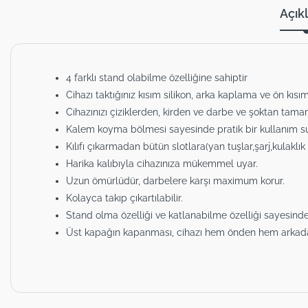
Açık
4 farklı stand olabilme özelliğine sahiptir
Cihazı taktığınız kısım silikon, arka kaplama ve ön kı
Cihazınızı çiziklerden, kirden ve darbe ve şoktan tama
Kalem koyma bölmesi sayesinde pratik bir kullanım su
Kılıfı çıkarmadan bütün slotlara(yan tuşlar,şarj,kulaklık gi
Harika kalıbıyla cihazınıza mükemmel uyar.
Uzun ömürlüdür, darbelere karşı maximum korur.
Kolayca takıp çıkartılabilir.
Stand olma özelliği ve katlanabilme özelliği sayesinde
Üst kapağın kapanması, cihazı hem önden hem arkada