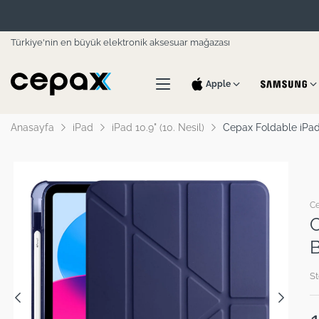
Türkiye'nin en büyük elektronik aksesuar mağazası
Apple
Anasayfa
iPad
iPad 10.9" (10. Nesil)
Cepax Foldable iPad 1
C
C
B
St