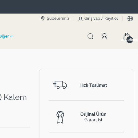
Şubelerimiz
Giriş yap
/
Kayıt ol
Diğer
undefine
Hızlı Teslimat
l) Kalem
Orijinal Ürün
Garantisi