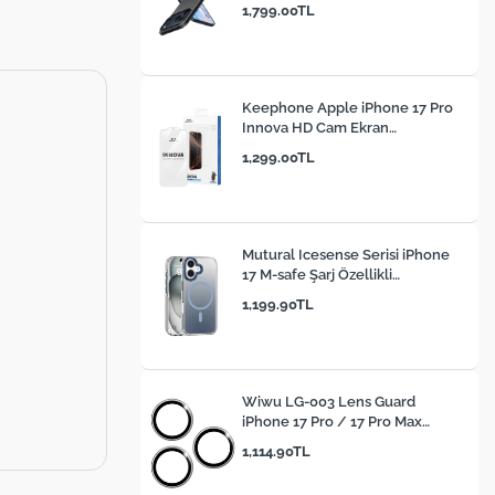
1,799.00TL
Keephone Apple iPhone 17 Pro
Innova HD Cam Ekran
Koruyucu
1,299.00TL
Mutural Icesense Serisi iPhone
17 M-safe Şarj Özellikli
Sararmaya Karşı Dayanıklı
1,199.90TL
Telefon Kılıfı
Wiwu LG-003 Lens Guard
iPhone 17 Pro / 17 Pro Max
Çizilmeye Karşı Dayanıklı Safir
1,114.90TL
Kamera Lens Koruyucu