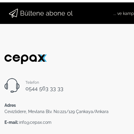
Bültene abone ol
... ve kam
Telefon
0544 563 33 33
Adres
Cevizlidere, Mevlana Blv. No:221/129 Çankaya/Ankara
E-mail:
info@cepax.com