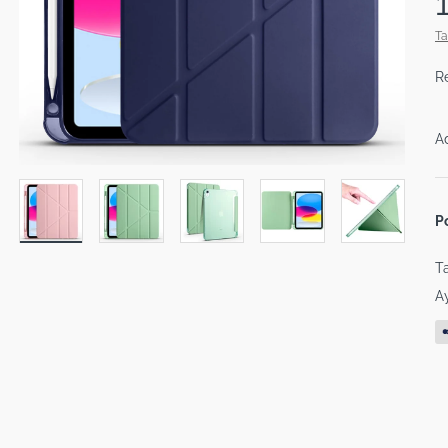
Ta
R
A
P
Ta
Ay