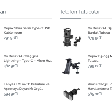
arı
Telefon Tutucular
Cepax Shira Serisi Type-C USB
Go Des GD-HD565
Kablo 30cm
Bardak Tutucu
291.90TL
879.90TL
Go Des GD-UC829 3in1
Cepax B3-095 M
Lightning – Type-C – Micro Hızlı
Tutucu
Şarj Kablosu 1M
482.90TL
799.00TL
Lenyes LC110-TC Bükülme ve
Wiwu CH032 Lot
Aşınmaya Dayanıklı Örgü
Havalandırma T
Tasarımlı Type-C Bağlantılı
Magnetik Araç 
594.90TL
585.00TL
Çakmak Kablosu 30cm