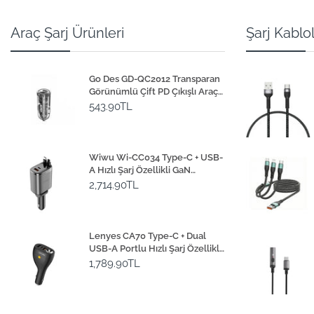
Araç Şarj Ürünleri
Şarj Kablol
Go Des GD-QC2012 Transparan
Görünümlü Çift PD Çıkışlı Araç
Şarj Başlığı 40W
543.90TL
Wiwu Wi-CC034 Type-C + USB-
A Hızlı Şarj Özellikli GaN
Teknolojili Dahili Kablolu Araç
2,714.90TL
Şarj Aleti 111W
Lenyes CA70 Type-C + Dual
USB-A Portlu Hızlı Şarj Özellikli
Çok Fonksiyonlu Araç Şarj Aleti
1,789.90TL
20W