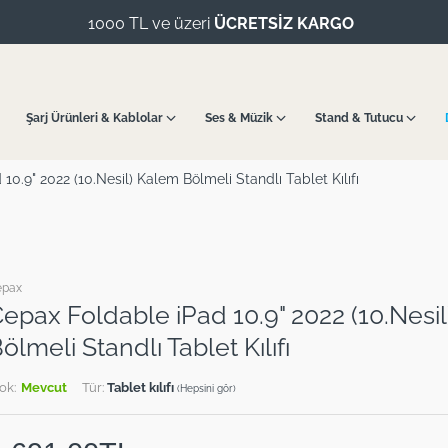
1000 TL ve üzeri
ÜCRETSİZ KARGO
Şarj Ürünleri & Kablolar
Ses & Müzik
Stand & Tutucu
0.9" 2022 (10.Nesil) Kalem Bölmeli Standlı Tablet Kılıfı
epax
epax Foldable iPad 10.9" 2022 (10.Nesi
ölmeli Standlı Tablet Kılıfı
ok:
Mevcut
Tür:
Tablet kılıfı
(Hepsini gör)