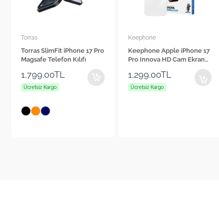
Keephone
Cepax
Keephone Apple iPhone 17
Cepax Foldable iPad Air 11"
Pro Innova HD Cam Ekran
2024 Kalem Bölmeli Standlı
Koruyucu
Tablet Kılıfı
1,299.00TL
1,560.00TL
Ücretsiz Kargo
Ücretsiz Kargo
+4