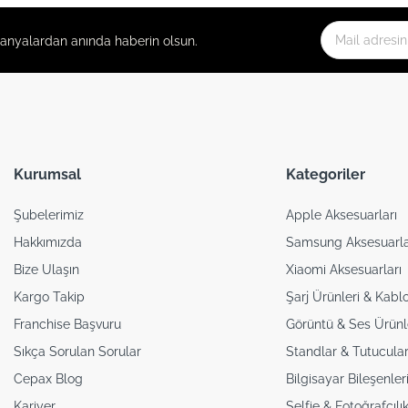
panyalardan anında haberin olsun.
Kurumsal
Kategoriler
Şubelerimiz
Apple Aksesuarları
Hakkımızda
Samsung Aksesuarla
Bize Ulaşın
Xiaomi Aksesuarları
Kargo Takip
Şarj Ürünleri & Kablo
Franchise Başvuru
Görüntü & Ses Ürünl
Sıkça Sorulan Sorular
Standlar & Tutucular
Cepax Blog
Bilgisayar Bileşenler
Kariyer
Selfie & Fotoğrafçılı