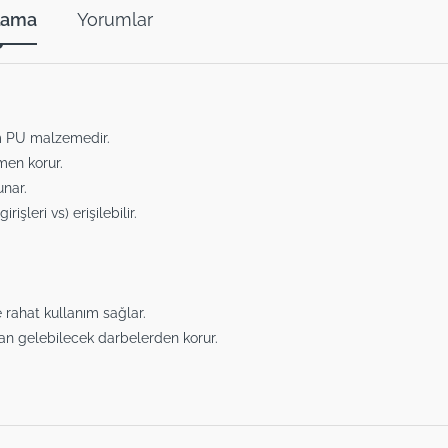
lama
Yorumlar
sım PU malzemedir.
men korur.
nar.
rişleri vs) erişilebilir.
 rahat kullanım sağlar.
n gelebilecek darbelerden korur.