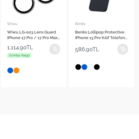
Benks
Karl Lagerfeld
Benks Lollipop Protective
Karl Lagerfeld iPhone 16
iPhone 13 Pro Kılıf Telefon
Orjinal Lisanslı Anahtarlıklı
Kılıfı
Taşlı KL Yazılı Saffiano
2,499.00TL
586.90TL
Rhinestones Telefon Kılıfı
Ücretsiz Kargo