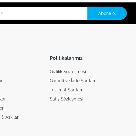
Abone ol
Politikalarımız
Gizlilik Sözleşmesi
rı
Garanti ve İade Şartları
Teslimat Şartları
lar
Satış Sözleşmesi
eri
 & Askılar
i
k