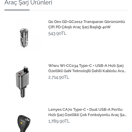
Araç Şarj Ürünleri
Go Des GD-QC2012 Transparan Görünümlü
Çift PD Çıkışlı Araç Şarj Başlığı 40W
543.90TL
Wiwu Wi-CC034 Type-C + USB-A Hızlı Şarj
Özellikli GaN Teknolojili Dahili Kablolu Araç
Şarj Aleti 111W
2,714.90TL
Lenyes CA70 Type-C + Dual USB-A Portlu
Hızlı Şarj Özellikli Çok Fonksiyonlu Araç Şarj
Aleti 20W
1,789.90TL