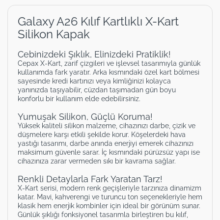
Galaxy A26 Kılıf Kartlıklı X-Kart
Silikon Kapak
Cebinizdeki Şıklık, Elinizdeki Pratiklik!
Cepax X-Kart, zarif çizgileri ve işlevsel tasarımıyla günlük
kullanımda fark yaratır. Arka kısmındaki özel kart bölmesi
sayesinde kredi kartınızı veya kimliğinizi kolayca
yanınızda taşıyabilir, cüzdan taşımadan gün boyu
konforlu bir kullanım elde edebilirsiniz.
Yumuşak Silikon, Güçlü Koruma!
Yüksek kaliteli silikon malzeme, cihazınızı darbe, çizik ve
düşmelere karşı etkili şekilde korur. Köşelerdeki hava
yastığı tasarımı, darbe anında enerjiyi emerek cihazınızı
maksimum güvenle sarar. İç kısmındaki pürüzsüz yapı ise
cihazınıza zarar vermeden sıkı bir kavrama sağlar.
Renkli Detaylarla Fark Yaratan Tarz!
X-Kart serisi, modern renk geçişleriyle tarzınıza dinamizm
katar. Mavi, kahverengi ve turuncu ton seçenekleriyle hem
klasik hem enerjik kombinler için ideal bir görünüm sunar.
Günlük şıklığı fonksiyonel tasarımla birleştiren bu kılıf,