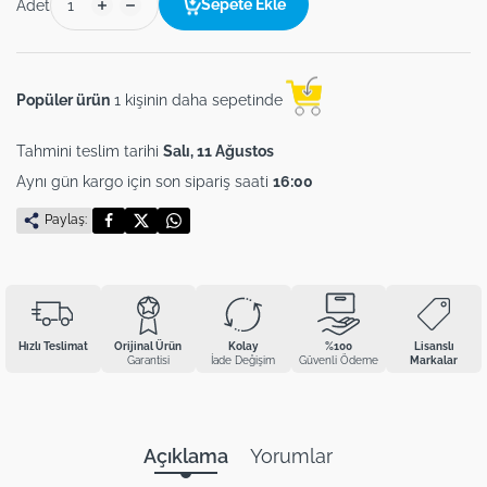
Sepete Ekle
Adet
Popüler ürün
1 kişinin daha sepetinde
Tahmini teslim tarihi
Salı, 11 Ağustos
Aynı gün kargo için son sipariş saati
16:00
Paylaş:
Hızlı Teslimat
Orijinal Ürün
Kolay
%100
Lisanslı
Garantisi
İade Değişim
Güvenli Ödeme
Markalar
Açıklama
Yorumlar