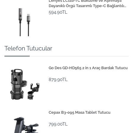
Lenyes LC110-TC Bükülme ve Aşınmaya
Dayanıklı Örgü Tasarımlı Type-C Bağlantılı
Çakmak Kablosu 30cm
594.90TL
Telefon Tutucular
Go Des GD-HD565 2 in 1 Araç Bardak Tutucu
879.90TL
Cepax B3-095 Masa Tablet Tutucu
799.00TL