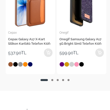
Onegif
Cepax
Onegif Samsung Galaxy A17
Cepax Galaxy A26 2mm Anti
ı
5G Bright Simli Telefon Kılıfı
Shock Silikon Telefon Kılıfı
599.90TL
282.90TL