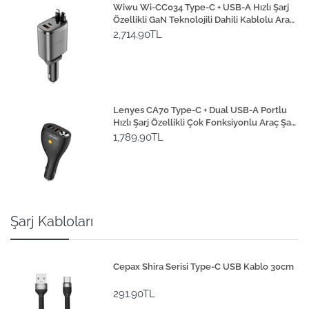
Wiwu Wi-CC034 Type-C + USB-A Hızlı Şarj
Özellikli GaN Teknolojili Dahili Kablolu Araç
Şarj Aleti 111W
2,714.90TL
Lenyes CA70 Type-C + Dual USB-A Portlu
Hızlı Şarj Özellikli Çok Fonksiyonlu Araç Şarj
Aleti 20W
1,789.90TL
Şarj Kabloları
Cepax Shira Serisi Type-C USB Kablo 30cm
291.90TL