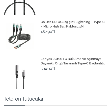
Go Des GD-UC829 3in1 Lightning – Type-C
– Micro Hızlı Şarj Kablosu 1M
482.90TL
Lenyes LC110-TC Bükülme ve Aşınmaya
Dayanıklı Örgü Tasarımlı Type-C Bağlantılı
Çakmak Kablosu 30cm
594.90TL
Telefon Tutucular