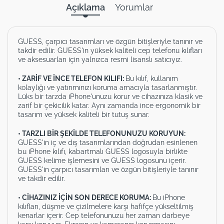
Açıklama
Yorumlar
GUESS, çarpıcı tasarımları ve özgün bitişleriyle tanınır ve
takdir edilir. GUESS'in yüksek kaliteli cep telefonu kılıfları
ve aksesuarları için yalnızca resmi lisanslı satıcıyız.
• ZARİF VE İNCE TELEFON KILIFI:
Bu kılıf, kullanım
kolaylığı ve yatırımınızı koruma amacıyla tasarlanmıştır.
Lüks bir tarzda iPhone'unuzu korur ve cihazınıza klasik ve
zarif bir çekicilik katar. Aynı zamanda ince ergonomik bir
tasarım ve yüksek kaliteli bir tutuş sunar.
• TARZLI BİR ŞEKİLDE TELEFONUNUZU KORUYUN:
GUESS'in iç ve dış tasarımlarından doğrudan esinlenen
bu iPhone kılıfı, kabartmalı GUESS logosuyla birlikte
GUESS kelime işlemesini ve GUESS logosunu içerir.
GUESS'in çarpıcı tasarımları ve özgün bitişleriyle tanınır
ve takdir edilir.
• CİHAZINIZ İÇİN SON DERECE KORUMA:
Bu iPhone
kılıfları, düşme ve çizilmelere karşı hafifçe yükseltilmiş
kenarlar içerir. Cep telefonunuzu her zaman darbeye