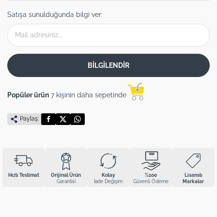
Satışa sunulduğunda bilgi ver:
BİLGİLENDİR
Popüler ürün
7 kişinin daha sepetinde
Paylaş:
Hızlı Teslimat
Orijinal Ürün
Kolay
%100
Lisanslı
Garantisi
İade Değişim
Güvenli Ödeme
Markalar