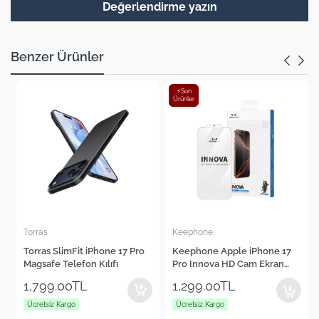
Değerlendirme yazın
Benzer Ürünler
⚡Son
Ürünler
Keephone
Cepax
7 Pro
Keephone Apple iPhone 17
Cepax Foldable iPad Air 11"
Pro Innova HD Cam Ekran
2024 Kalem Bölmeli Standlı
Koruyucu
Tablet Kılıfı
1,299.00TL
1,560.00TL
Ücretsiz Kargo
Ücretsiz Kargo