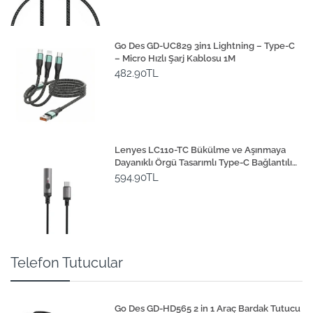
Go Des GD-UC829 3in1 Lightning – Type-C
– Micro Hızlı Şarj Kablosu 1M
482.90TL
Lenyes LC110-TC Bükülme ve Aşınmaya
Dayanıklı Örgü Tasarımlı Type-C Bağlantılı
Çakmak Kablosu 30cm
594.90TL
Telefon Tutucular
Go Des GD-HD565 2 in 1 Araç Bardak Tutucu