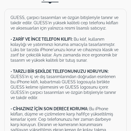
GUESS, çarpıcı tasarımları ve özgün bitişleriyle tanınır ve
takdir edilir. GUESS'in yüksek kaliteli cep telefonu kılıfları
ve aksesuarları için yalnızca resmi lisanslı satıcıyız.
• ZARİF VE İNCE TELEFON KILIFI:
Bu kılıf, kullanım
kolaylığı ve yatırımınızı koruma amacıyla tasarlanmıştır.
Lüks bir tarzda iPhone'unuzu korur ve cihazınıza klasik ve
zarif bir çekicilik katar. Aynı zamanda ince ergonomik bir
tasarım ve yüksek kaliteli bir tutuş sunar.
• TARZLI BİR ŞEKİLDE TELEFONUNUZU KORUYUN:
GUESS'in iç ve dış tasarımlarından doğrudan esinlenen
bu iPhone kılıfı, kabartmalı GUESS logosuyla birlikte
GUESS kelime işlemesini ve GUESS logosunu içerir.
GUESS'in çarpıcı tasarımları ve özgün bitişleriyle tanınır
ve takdir edilir.
• CİHAZINIZ İÇİN SON DERECE KORUMA:
Bu iPhone
kılıfları, düşme ve çizilmelere karşı hafifçe yükseltilmiş
kenarlar içerir. Cep telefonunuzu her zaman darbeye
karşı koruyun. Ekranın ve kameranın korunmasını
sağlayan yükseltilmiş ekran kenarı ile kolay takma