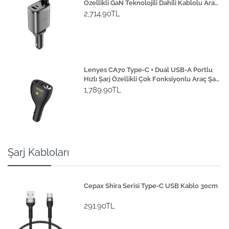
Özellikli GaN Teknolojili Dahili Kablolu Araç
Şarj Aleti 111W
2,714.90TL
Lenyes CA70 Type-C + Dual USB-A Portlu
Hızlı Şarj Özellikli Çok Fonksiyonlu Araç Şarj
Aleti 20W
1,789.90TL
Şarj Kabloları
Cepax Shira Serisi Type-C USB Kablo 30cm
291.90TL