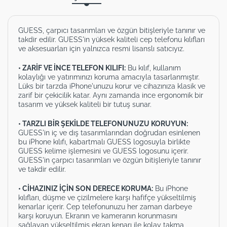
GUESS, çarpıcı tasarımları ve özgün bitişleriyle tanınır ve
takdir edilir. GUESS'in yüksek kaliteli cep telefonu kılıfları
ve aksesuarları için yalnızca resmi lisanslı satıcıyız.
• ZARİF VE İNCE TELEFON KILIFI:
Bu kılıf, kullanım
kolaylığı ve yatırımınızı koruma amacıyla tasarlanmıştır.
Lüks bir tarzda iPhone'unuzu korur ve cihazınıza klasik ve
zarif bir çekicilik katar. Aynı zamanda ince ergonomik bir
tasarım ve yüksek kaliteli bir tutuş sunar.
• TARZLI BİR ŞEKİLDE TELEFONUNUZU KORUYUN:
GUESS'in iç ve dış tasarımlarından doğrudan esinlenen
bu iPhone kılıfı, kabartmalı GUESS logosuyla birlikte
GUESS kelime işlemesini ve GUESS logosunu içerir.
GUESS'in çarpıcı tasarımları ve özgün bitişleriyle tanınır
ve takdir edilir.
• CİHAZINIZ İÇİN SON DERECE KORUMA:
Bu iPhone
kılıfları, düşme ve çizilmelere karşı hafifçe yükseltilmiş
kenarlar içerir. Cep telefonunuzu her zaman darbeye
karşı koruyun. Ekranın ve kameranın korunmasını
sağlayan yükseltilmiş ekran kenarı ile kolay takma