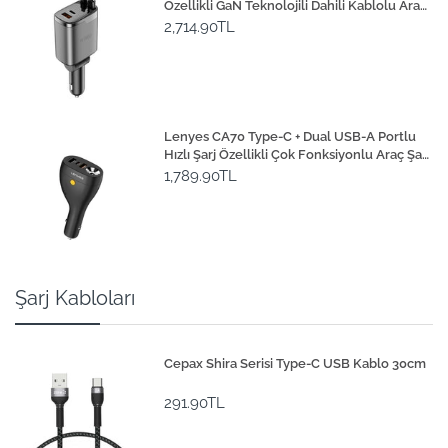
Özellikli GaN Teknolojili Dahili Kablolu Araç
Şarj Aleti 111W
2,714.90TL
Lenyes CA70 Type-C + Dual USB-A Portlu
Hızlı Şarj Özellikli Çok Fonksiyonlu Araç Şarj
Aleti 20W
1,789.90TL
Şarj Kabloları
Cepax Shira Serisi Type-C USB Kablo 30cm
291.90TL