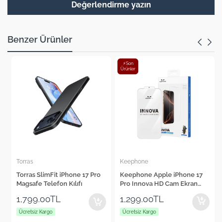
Değerlendirme yazın
Benzer Ürünler
⚡Son
Ürünler
Keephone
Cepax
Keephone Apple iPhone 17
Cepax Foldable iPad Air 11"
Pro Innova HD Cam Ekran
2024 Kalem Bölmeli Standlı
Koruyucu
Tablet Kılıfı
1,299.00TL
1,560.00TL
Ücretsiz Kargo
Ücretsiz Kargo