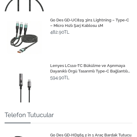
Go Des GD-UC829 3in1 Lightning – Type-C
– Micro Hızlı Şarj Kablosu 1M
482.90TL
Lenyes LC110-TC Bükülme ve Aşınmaya
Dayanıklı Örgü Tasarımlı Type-C Bağlantılı
Çakmak Kablosu 30cm
594.90TL
Telefon Tutucular
Go Des GD-HD565 2 in 1 Araç Bardak Tutucu