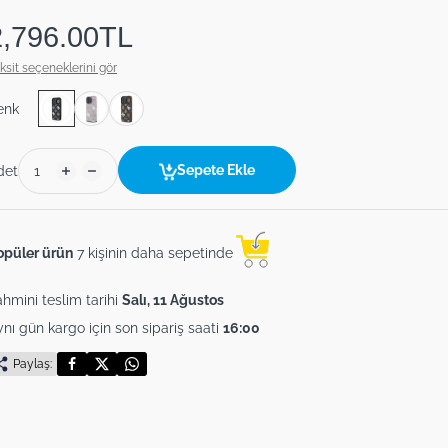
2,796.00TL
ksit seçeneklerini gör
enk
Sepete Ekle
det
opüler ürün
7 kişinin daha sepetinde
hmini teslim tarihi
Salı, 11 Ağustos
nı gün kargo için son sipariş saati
16:00
Paylaş: