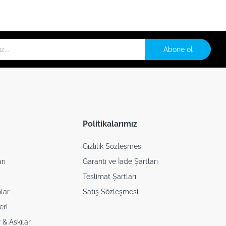
Abone ol
Politikalarımız
Gizlilik Sözleşmesi
rı
Garanti ve İade Şartları
Teslimat Şartları
lar
Satış Sözleşmesi
eri
 & Askılar