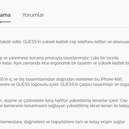
lama
Yorumlar
takdir edilir. GUESS'in yüksek kaliteli cep telefonu kılıfları ve aksesuar
ığı ve yatırımınızı koruma amacıyla tasarlanmıştır. Lüks bir tarzda
lik katar. Aynı zamanda ince ergonomik bir tasarım ve yüksek kaliteli bi
'in iç ve dış tasarımlarından doğrudan esinlenen bu iPhone kılıfı,
sini ve GUESS logosunu içerir. GUESS'in çarpıcı tasarımları ve özg
arı, düşme ve çizilmelere karşı hafifçe yükseltilmiş kenarlar içerir. Cep
e kameranın korunmasını sağlayan yükseltilmiş ekran kenarı ile kola
, kameralara, düğmelere ve hoparlörlere tam ve kolay erişim sağlar.