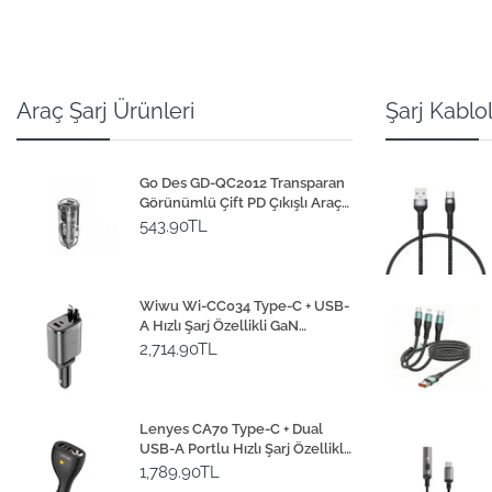
Araç Şarj Ürünleri
Şarj Kablol
Go Des GD-QC2012 Transparan
Görünümlü Çift PD Çıkışlı Araç
Şarj Başlığı 40W
543.90TL
Wiwu Wi-CC034 Type-C + USB-
A Hızlı Şarj Özellikli GaN
Teknolojili Dahili Kablolu Araç
2,714.90TL
Şarj Aleti 111W
Lenyes CA70 Type-C + Dual
USB-A Portlu Hızlı Şarj Özellikli
Çok Fonksiyonlu Araç Şarj Aleti
1,789.90TL
20W