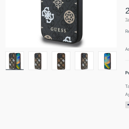
Ta
R
A
P
Ta
Ay