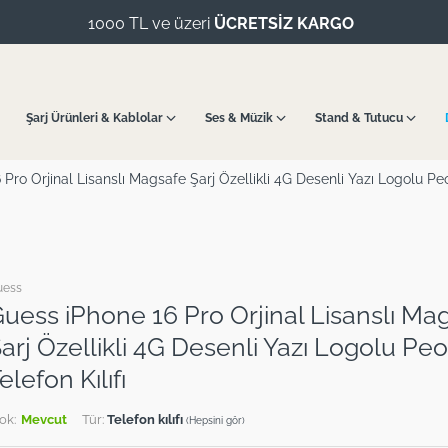
1000 TL ve üzeri
ÜCRETSİZ KARGO
Şarj Ürünleri & Kablolar
Ses & Müzik
Stand & Tutucu
Pro Orjinal Lisanslı Magsafe Şarj Özellikli 4G Desenli Yazı Logolu Peo
uess
uess iPhone 16 Pro Orjinal Lisanslı Ma
arj Özellikli 4G Desenli Yazı Logolu Pe
elefon Kılıfı
ok:
Mevcut
Tür:
Telefon kılıfı
(Hepsini gör)