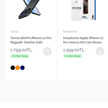
Keephone
Cepax
Keephone Apple iPhone 17
Cepax Foldable iPad Air 11"
Pro Innova HD Cam Ekran
2024 Kalem Bölmeli Standlı
Koruyucu
Tablet Kılıfı
1,299.00TL
1,560.00TL
Ücretsiz Kargo
Ücretsiz Kargo
+4