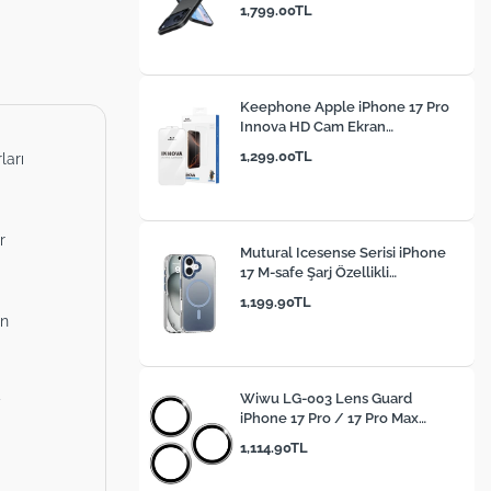
1,799.00TL
Keephone Apple iPhone 17 Pro
Innova HD Cam Ekran
Koruyucu
1,299.00TL
ları
r
Mutural Icesense Serisi iPhone
17 M-safe Şarj Özellikli
Sararmaya Karşı Dayanıklı
1,199.90TL
Telefon Kılıfı
ün
Wiwu LG-003 Lens Guard
y
iPhone 17 Pro / 17 Pro Max
Çizilmeye Karşı Dayanıklı Safir
1,114.90TL
Kamera Lens Koruyucu