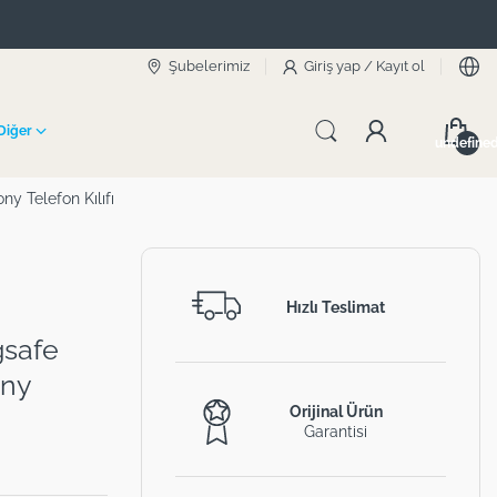
Şubelerimiz
Giriş yap
/
Kayıt ol
Diğer
undefine
ny Telefon Kılıfı
Hızlı Teslimat
gsafe
ony
Orijinal Ürün
Garantisi