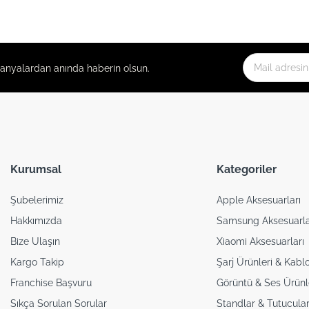
panyalardan anında haberin olsun.
Kurumsal
Kategoriler
Şubelerimiz
Apple Aksesuarları
Hakkımızda
Samsung Aksesuarla
Bize Ulaşın
Xiaomi Aksesuarları
Kargo Takip
Şarj Ürünleri & Kablo
Franchise Başvuru
Görüntü & Ses Ürünl
Sıkça Sorulan Sorular
Standlar & Tutucular