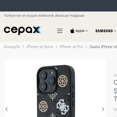
Türkiye'nin en büyük elektronik aksesuar mağazası
Apple
Anasayfa
iPhone 16 Serisi
iPhone 16 Pro
Guess iPhone 16 
G
G
Ş
T
St