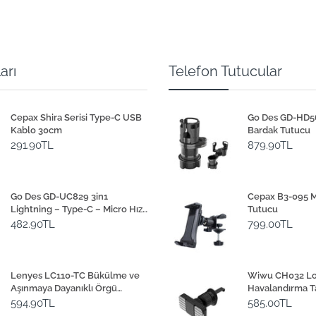
arı
Telefon Tutucular
Cepax Shira Serisi Type-C USB
Go Des GD-HD565
Kablo 30cm
Bardak Tutucu
291.90TL
879.90TL
Go Des GD-UC829 3in1
Cepax B3-095 M
Lightning – Type-C – Micro Hızlı
Tutucu
Şarj Kablosu 1M
482.90TL
799.00TL
Lenyes LC110-TC Bükülme ve
Wiwu CH032 Lot
Aşınmaya Dayanıklı Örgü
Havalandırma T
Tasarımlı Type-C Bağlantılı
Magnetik Araç 
594.90TL
585.00TL
Çakmak Kablosu 30cm