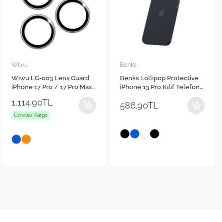
Benks
Karl Lagerfeld
Benks Lollipop Protective
Karl Lagerfeld iPhone 16
iPhone 13 Pro Kılıf Telefon
Orjinal Lisanslı Anahtarlıklı
Kılıfı
Taşlı KL Yazılı Saffiano
2,499.00TL
586.90TL
Rhinestones Telefon Kılıfı
Ücretsiz Kargo