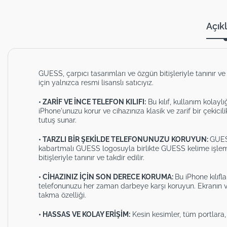
Açık
GUESS, çarpıcı tasarımları ve özgün bitişleriyle tanınır ve 
için yalnızca resmi lisanslı satıcıyız.
• ZARİF VE İNCE TELEFON KILIFI:
Bu kılıf, kullanım kolayl
iPhone'unuzu korur ve cihazınıza klasik ve zarif bir çekici
tutuş sunar.
• TARZLI BİR ŞEKİLDE TELEFONUNUZU KORUYUN:
GUESS
kabartmalı GUESS logosuyla birlikte GUESS kelime işleme
bitişleriyle tanınır ve takdir edilir.
• CİHAZINIZ İÇİN SON DERECE KORUMA:
Bu iPhone kılıfl
telefonunuzu her zaman darbeye karşı koruyun. Ekranın v
takma özelliği.
• HASSAS VE KOLAY ERİŞİM:
Kesin kesimler, tüm portlara