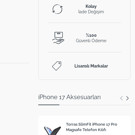
Kolay
İade Değişim
%100
Güvenli Ödeme
Lisanslı Markalar
iPhone 17 Aksesuarları
Torras SlimFit iPhone 17 Pro
Magsafe Telefon Kılıfı