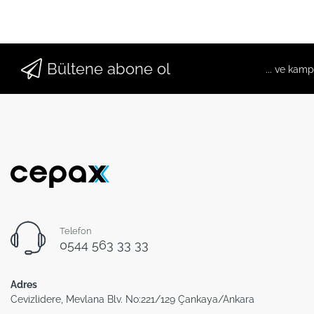
Bültene abone ol
... ve kam
Telefon
0544 563 33 33
Adres
Cevizlidere, Mevlana Blv. No:221/129 Çankaya/Ankara