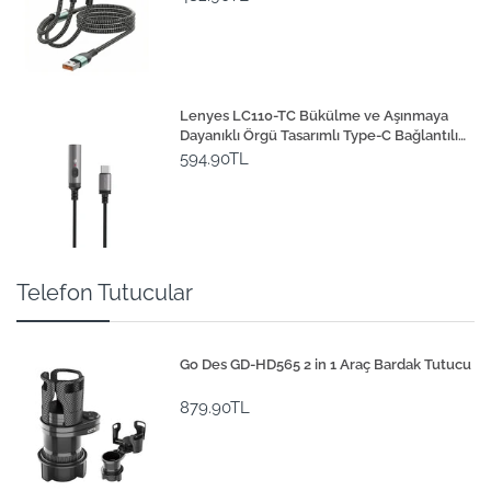
Lenyes LC110-TC Bükülme ve Aşınmaya
Dayanıklı Örgü Tasarımlı Type-C Bağlantılı
Çakmak Kablosu 30cm
594.90TL
Telefon Tutucular
Go Des GD-HD565 2 in 1 Araç Bardak Tutucu
879.90TL