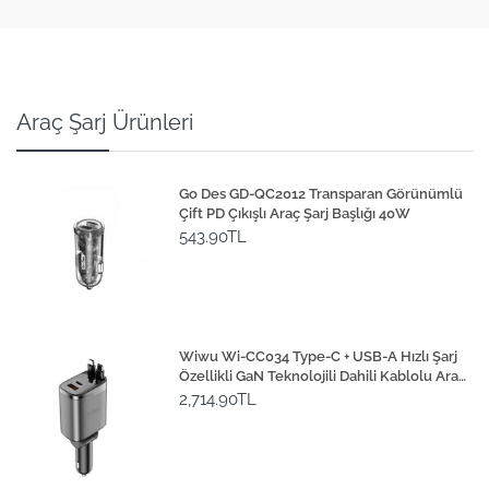
Araç Şarj Ürünleri
Go Des GD-QC2012 Transparan Görünümlü
Çift PD Çıkışlı Araç Şarj Başlığı 40W
543.90TL
Wiwu Wi-CC034 Type-C + USB-A Hızlı Şarj
Özellikli GaN Teknolojili Dahili Kablolu Araç
Şarj Aleti 111W
2,714.90TL