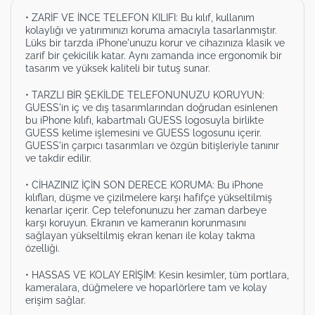
• ZARİF VE İNCE TELEFON KILIFI: Bu kılıf, kullanım
kolaylığı ve yatırımınızı koruma amacıyla tasarlanmıştır.
Lüks bir tarzda iPhone'unuzu korur ve cihazınıza klasik ve
zarif bir çekicilik katar. Aynı zamanda ince ergonomik bir
tasarım ve yüksek kaliteli bir tutuş sunar.
• TARZLI BİR ŞEKİLDE TELEFONUNUZU KORUYUN:
GUESS'in iç ve dış tasarımlarından doğrudan esinlenen
bu iPhone kılıfı, kabartmalı GUESS logosuyla birlikte
GUESS kelime işlemesini ve GUESS logosunu içerir.
GUESS'in çarpıcı tasarımları ve özgün bitişleriyle tanınır
ve takdir edilir.
• CİHAZINIZ İÇİN SON DERECE KORUMA: Bu iPhone
kılıfları, düşme ve çizilmelere karşı hafifçe yükseltilmiş
kenarlar içerir. Cep telefonunuzu her zaman darbeye
karşı koruyun. Ekranın ve kameranın korunmasını
sağlayan yükseltilmiş ekran kenarı ile kolay takma
özelliği.
• HASSAS VE KOLAY ERİŞİM: Kesin kesimler, tüm portlara,
kameralara, düğmelere ve hoparlörlere tam ve kolay
erişim sağlar.