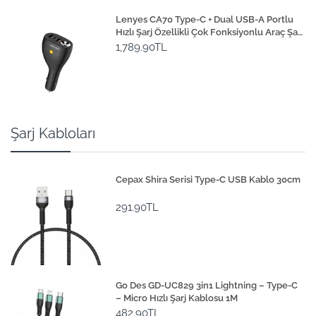
Lenyes CA70 Type-C + Dual USB-A Portlu
Hızlı Şarj Özellikli Çok Fonksiyonlu Araç Şarj
Aleti 20W
1,789.90TL
Şarj Kabloları
Cepax Shira Serisi Type-C USB Kablo 30cm
291.90TL
Go Des GD-UC829 3in1 Lightning – Type-C
– Micro Hızlı Şarj Kablosu 1M
482.90TL