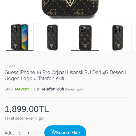
Guess
Guess iPhone 16 Pro Orjinal Lisanslı PU Deri 4G Desenli
Üçgen Logolu Telefon Kılıfı
Stok:
Mevcut
Tür:
Telefon kılıfı
(Hepsini gör)
1,899.00TL
Taksit seçeneklerini gör
Sepete Ekle
Adet