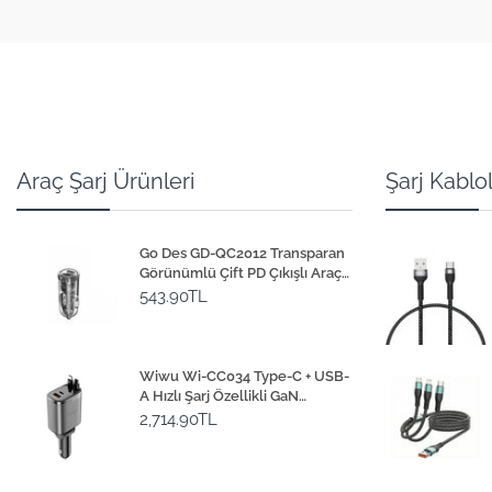
Araç Şarj Ürünleri
Şarj Kablol
Go Des GD-QC2012 Transparan
Görünümlü Çift PD Çıkışlı Araç
Şarj Başlığı 40W
543.90TL
Wiwu Wi-CC034 Type-C + USB-
A Hızlı Şarj Özellikli GaN
Teknolojili Dahili Kablolu Araç
2,714.90TL
Şarj Aleti 111W