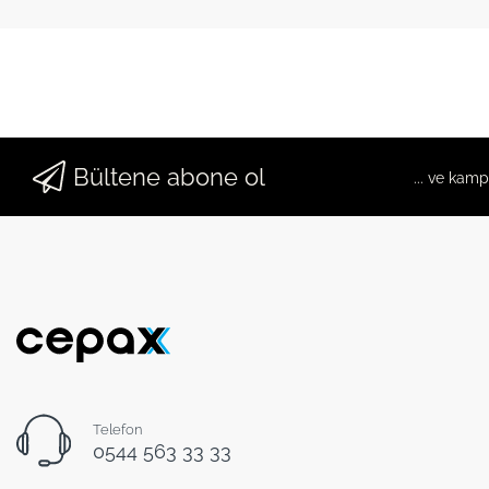
Bültene abone ol
... ve kam
Telefon
0544 563 33 33