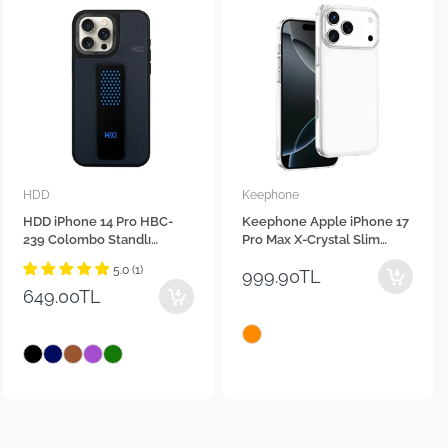
HDD
Keephone
HDD iPhone 14 Pro HBC-
Keephone Apple iPhone 17
239 Colombo Standlı
Pro Max X-Crystal Slim
Telefon Kılıfı
Telefon Kılıfı
5.0 (1)
999.90TL
649.00TL