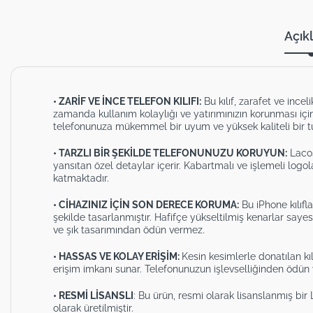
Açık
• ZARİF VE İNCE TELEFON KILIFI:
Bu kılıf, zarafet ve ince
zamanda kullanım kolaylığı ve yatırımınızın korunması içi
telefonunuza mükemmel bir uyum ve yüksek kaliteli bir t
• TARZLI BİR ŞEKİLDE TELEFONUNUZU KORUYUN:
Lacos
yansıtan özel detaylar içerir. Kabartmalı ve işlemeli logola
katmaktadır.
• CİHAZINIZ İÇİN SON DERECE KORUMA:
Bu iPhone kılıfl
şekilde tasarlanmıştır. Hafifçe yükseltilmiş kenarlar say
ve şık tasarımından ödün vermez.
• HASSAS VE KOLAY ERİŞİM:
Kesin kesimlerle donatılan k
erişim imkanı sunar. Telefonunuzun işlevselliğinden ödün
• RESMİ LİSANSLI
: Bu ürün, resmi olarak lisanslanmış bi
olarak üretilmiştir.