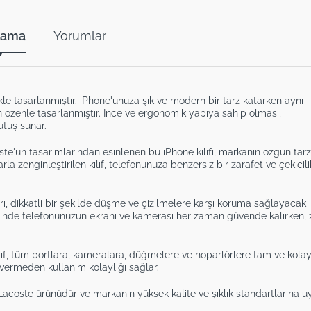
lama
Yorumlar
likle tasarlanmıştır. iPhone'unuza şık ve modern bir tarz katarken aynı
n özenle tasarlanmıştır. İnce ve ergonomik yapıya sahip olması,
utuş sunar.
te'un tasarımlarından esinlenen bu iPhone kılıfı, markanın özgün tarz
rla zenginleştirilen kılıf, telefonunuza benzersiz bir zarafet ve çekicili
arı, dikkatli bir şekilde düşme ve çizilmelere karşı koruma sağlayacak
esinde telefonunuzun ekranı ve kamerası her zaman güvende kalırken, z
ılıf, tüm portlara, kameralara, düğmelere ve hoparlörlere tam ve kola
 vermeden kullanım kolaylığı sağlar.
r Lacoste ürünüdür ve markanın yüksek kalite ve şıklık standartlarına 