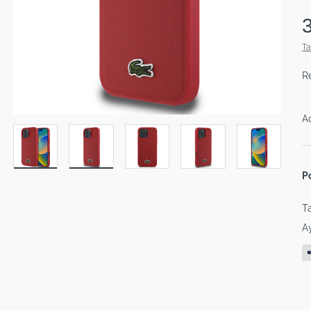
Ta
R
A
P
Ta
Ay