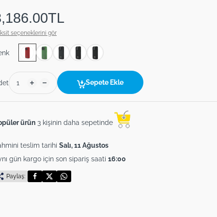
3,186.00TL
ksit seçeneklerini gör
enk
Sepete Ekle
det
opüler ürün
3 kişinin daha sepetinde
hmini teslim tarihi
Salı, 11 Ağustos
nı gün kargo için son sipariş saati
16:00
Paylaş: