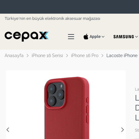
Türkiye'nin en büyük elektronik aksesuar mağazası
Apple
Anasayfa
iPhone 16 Serisi
iPhone 16 Pro
Lacoste iPhone 1
La
L
D
L
St