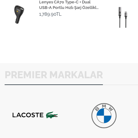
Lenyes CA70 Type-C + Dual
USB-A Portlu Hızlı Şarj Özellikli
Çok Fonksiyonlu Araç Şarj Aleti
1,789.90TL
20W
PREMIER MARKALAR