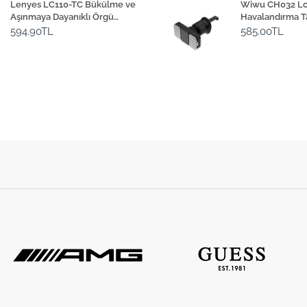
Lenyes LC110-TC Bükülme ve
Wiwu CH032 Lot
Aşınmaya Dayanıklı Örgü
Havalandırma T
Tasarımlı Type-C Bağlantılı
Magnetik Araç 
594.90TL
585.00TL
Çakmak Kablosu 30cm