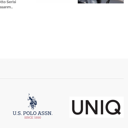
to Serisi
asarım
Telefon Tutucu