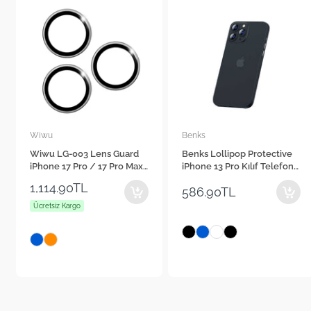
Wiwu
Benks
Wiwu LG-003 Lens Guard
Benks Lollipop Protective
iPhone 17 Pro / 17 Pro Max
iPhone 13 Pro Kılıf Telefon
Çizilmeye Karşı Dayanıklı
Kılıfı
1,114.90TL
586.90TL
Safir Kamera Lens
Koruyucu
Ücretsiz Kargo