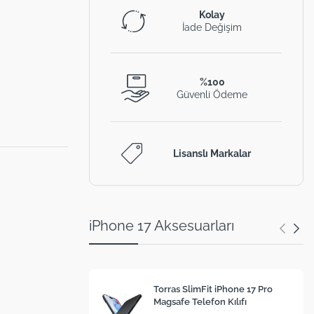
Kolay
İade Değişim
%100
Güvenli Ödeme
Lisanslı Markalar
iPhone 17 Aksesuarları
Torras SlimFit iPhone 17 Pro
Magsafe Telefon Kılıfı