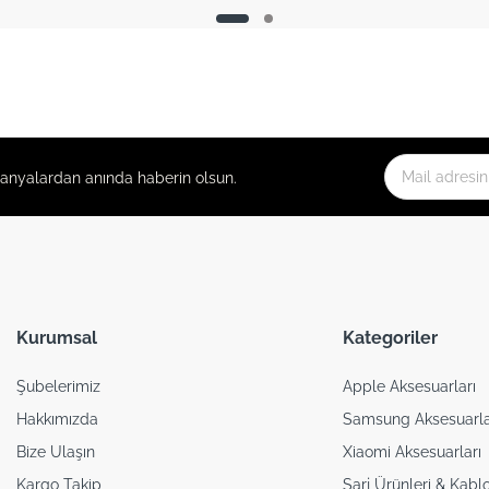
panyalardan anında haberin olsun.
Kurumsal
Kategoriler
Şubelerimiz
Apple Aksesuarları
Hakkımızda
Samsung Aksesuarla
Bize Ulaşın
Xiaomi Aksesuarları
Kargo Takip
Şarj Ürünleri & Kablo