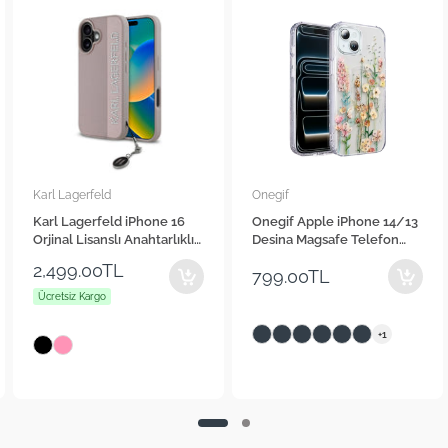
Karl Lagerfeld
Onegif
Karl Lagerfeld iPhone 16
Onegif Apple iPhone 14/13
Orjinal Lisanslı Anahtarlıklı
Desina Magsafe Telefon
Taşlı KL Yazılı Saffiano
Kılıfı
2,499.00TL
799.00TL
Rhinestones Telefon Kılıfı
Ücretsiz Kargo
+1