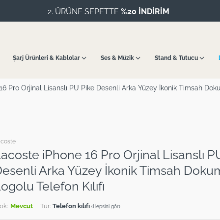
1000 TL ve üzeri
ÜCRETSİZ KARGO
Şarj Ürünleri & Kablolar
Ses & Müzik
Stand & Tutucu
6 Pro Orjinal Lisanslı PU Pike Desenli Arka Yüzey İkonik Timsah Doku
coste
acoste iPhone 16 Pro Orjinal Lisanslı P
esenli Arka Yüzey İkonik Timsah Doku
ogolu Telefon Kılıfı
ok:
Mevcut
Tür:
Telefon kılıfı
(Hepsini gör)