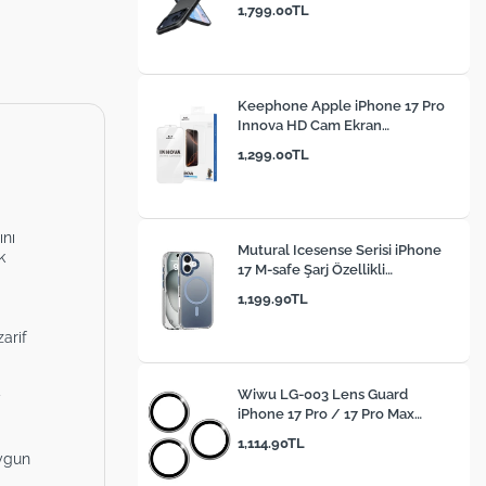
1,799.00TL
Keephone Apple iPhone 17 Pro
Innova HD Cam Ekran
Koruyucu
1,299.00TL
ını
Mutural Icesense Serisi iPhone
k
17 M-safe Şarj Özellikli
Sararmaya Karşı Dayanıklı
1,199.90TL
Telefon Kılıfı
arif
Wiwu LG-003 Lens Guard
y
iPhone 17 Pro / 17 Pro Max
Çizilmeye Karşı Dayanıklı Safir
1,114.90TL
Kamera Lens Koruyucu
uygun