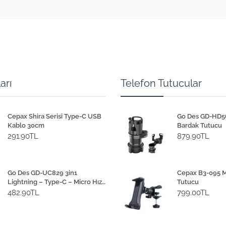
arı
Telefon Tutucular
Cepax Shira Serisi Type-C USB
Go Des GD-HD565
Kablo 30cm
Bardak Tutucu
291.90TL
879.90TL
Go Des GD-UC829 3in1
Cepax B3-095 M
Lightning – Type-C – Micro Hızlı
Tutucu
Şarj Kablosu 1M
482.90TL
799.00TL