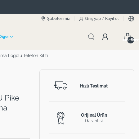
Şubelerimiz
Giriş yap
/
Kayıt ol
Diğer
undefine
ma Logolu Telefon Kılıfı
Hızlı Teslimat
U Pike
ma
Orijinal Ürün
Garantisi