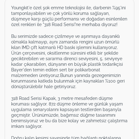
Youngkit'e özel şok emme teknolojisi ile, darbenin %95'ini
tamponlayabilen ve çok yönlü koruma sağlayan,
düşmeye karşı güçlü performansı ve doğadan esinlenilen
özel renkleri ile "318 Road Serisi"ne merhaba diyoruz!
Bu serimizde sadece çizilmeye ve aşınmaya dayanıklı
olmakla kalmayıp, aynı zamanda rengini uzun ömürlü
kılan IMD çift katmanlı HD baskı işlemini kullanıyoruz.
Ürün çerçevesini, oksitlenme süresini etkili bir şekilde
geciktirebilen ve sararma direnci seviyesini, 5. seviyeye
kadar çıkarabilen, dünyanın en büyük plastik tedarikçisi
Bayer'den temin edilen sert bir polikarbonat
malzemeden üretiyoruz.Bunun yanında gezegenimizin
korunmasına katkıda bulunmak için kaynakları %100 geri
dönüştürülebilir hale getiriyoruz.
318 Road Serisi Kapak, 3 metre mesafeden düşme
koruması sağlıyor. 872 düşme önleme ve günlük yaşam
uygulama senaryolarını kapsayan testlerden başarıyla
geçmiştir. Ürünümüzde, bağımsız düğme tasarımını
benimsiyoruz ve bu da bize kolay ve zahmetsiz çalıştırma
imkanı sağlıyor.
Doğru kalıp kesimi sayesinde tüm bağlantı noktalarına