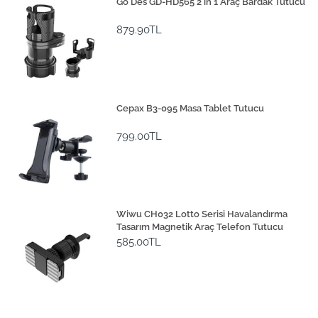
Go Des GD-HD565 2 in 1 Araç Bardak Tutucu
879.90TL
Cepax B3-095 Masa Tablet Tutucu
799.00TL
Wiwu CH032 Lotto Serisi Havalandırma
Tasarım Magnetik Araç Telefon Tutucu
585.00TL