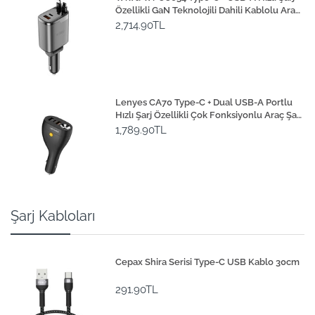
Özellikli GaN Teknolojili Dahili Kablolu Araç
Şarj Aleti 111W
2,714.90TL
Lenyes CA70 Type-C + Dual USB-A Portlu
Hızlı Şarj Özellikli Çok Fonksiyonlu Araç Şarj
Aleti 20W
1,789.90TL
Şarj Kabloları
Cepax Shira Serisi Type-C USB Kablo 30cm
291.90TL