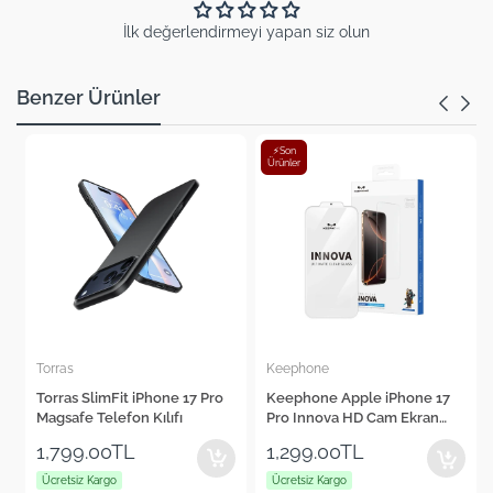
İlk değerlendirmeyi yapan siz olun
Benzer Ürünler
⚡Son
Ürünler
Keephone
Cepax
Pro
Keephone Apple iPhone 17
Cepax Foldable iPad Air 11"
Pro Innova HD Cam Ekran
2024 Kalem Bölmeli Standlı
Koruyucu
Tablet Kılıfı
1,299.00TL
1,560.00TL
Ücretsiz Kargo
Ücretsiz Kargo