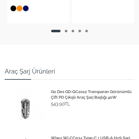
+4
Araç Şarj Ürünleri
Go Des GD-QC2012 Transparan Görünümlü
Çift PD Çıkışlı Araç Şarj Başlığı 40W
543.90TL
Wiwu Wi-CC034 Type-C + USB-A Hızlı Şarj