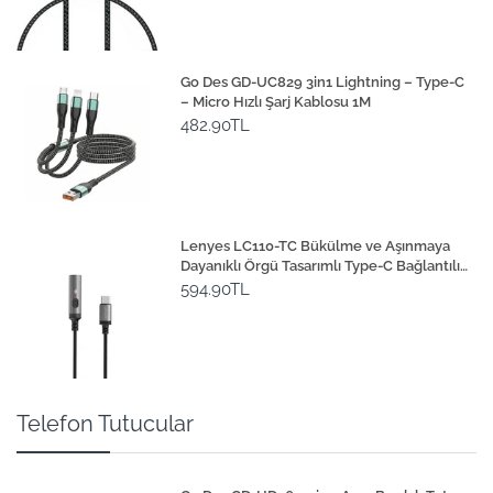
Go Des GD-UC829 3in1 Lightning – Type-C
– Micro Hızlı Şarj Kablosu 1M
482.90TL
Lenyes LC110-TC Bükülme ve Aşınmaya
Dayanıklı Örgü Tasarımlı Type-C Bağlantılı
Çakmak Kablosu 30cm
594.90TL
Telefon Tutucular