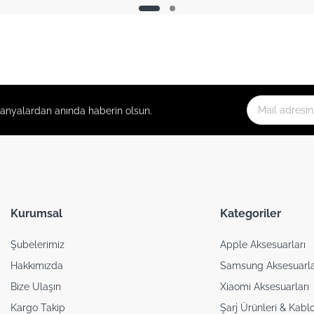
panyalardan anında haberin olsun.
Kurumsal
Kategoriler
Şubelerimiz
Apple Aksesuarları
Hakkımızda
Samsung Aksesuarla
Bize Ulaşın
Xiaomi Aksesuarları
Kargo Takip
Şarj Ürünleri & Kablo