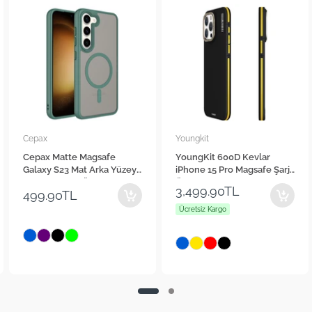
Cepax
Youngkit
Cepax Matte Magsafe
YoungKit 600D Kevlar
Galaxy S23 Mat Arka Yüzey
iPhone 15 Pro Magsafe Şarj
Kablosuz Şarj Özellikli
Özellikli Telefon Kılıfı
3,499.90TL
499.90TL
Telefon Kılıfı
Ücretsiz Kargo