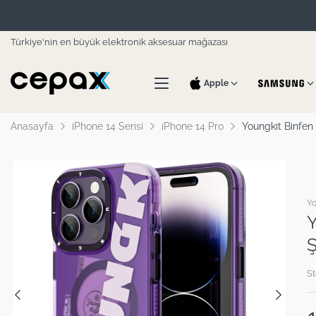
Türkiye'nin en büyük elektronik aksesuar mağazası
Apple
Anasayfa
iPhone 14 Serisi
iPhone 14 Pro
Youngkit Binfen 
Yo
Y
Ş
St