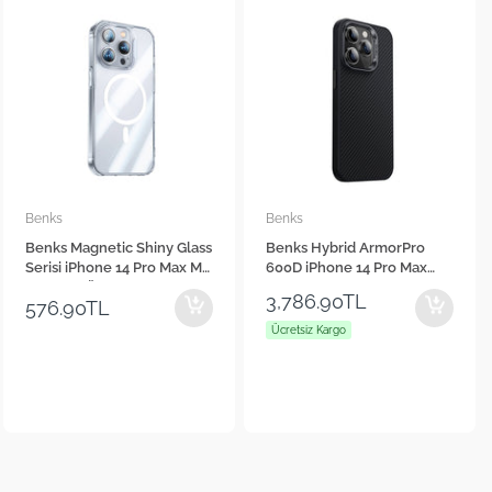
Benks
Benks
Benks Magnetic Shiny Glass
Benks Hybrid ArmorPro
Serisi iPhone 14 Pro Max M-
600D iPhone 14 Pro Max
safe Şarj Özellikli Telefon
Karbon Fiber M-safe Şarj
3,786.90TL
576.90TL
Kılıfı
Özellikli Kevlar Kılıf
Ücretsiz Kargo