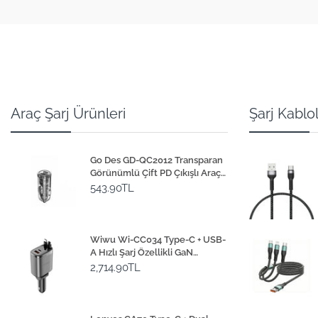
Araç Şarj Ürünleri
Şarj Kablol
Go Des GD-QC2012 Transparan
Görünümlü Çift PD Çıkışlı Araç
Şarj Başlığı 40W
543.90TL
Wiwu Wi-CC034 Type-C + USB-
A Hızlı Şarj Özellikli GaN
Teknolojili Dahili Kablolu Araç
2,714.90TL
Şarj Aleti 111W