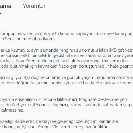
lama
Yorumlar
ini tamponlayabilen ve çok yönlü koruma sağlayan, düşmeye karşı güç
fen Serisi"ne merhaba diyoruz!
akla kalmayıp, aynı zamanda rengini uzun ömürlü kılan IMD çift kat
 süresini etkili bir şekilde geciktirebilen ve sararma direnci seviyesin
darikçisi Bayer'den temin edilen sert bir polikarbonat malzemeden
da bulunmak için kaynakları %100 geri dönüştürülebilir hale getiriy
ası sağlıyor. 872 düşme önleme ve günlük yaşam uygulama senaryola
ağımsız düğme tasarımını benimsiyoruz ve bu da bize kolay ve zahm
ylıkla erişebiliyoruz. iPhone kılıflarımızı, MagSafe destekli ve yeni
ilde üretiyoruz. iPhone kılıflarınızı çıkarmak zorunda kalmadan şarj e
 kalmazsınız.
eyselliği ifade edin, modayı ve geleceği özelleştirin, kendinizle,
ve konuşun; işte bu, Youngkit'in verebileceği özgürlüktür.