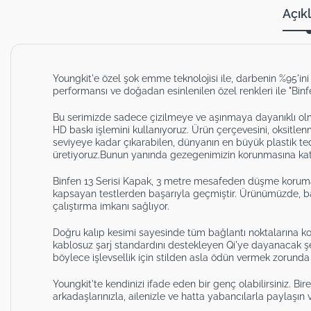
Açık
Youngkit'e özel şok emme teknolojisi ile, darbenin %95'
performansı ve doğadan esinlenilen özel renkleri ile "Bin
Bu serimizde sadece çizilmeye ve aşınmaya dayanıklı olm
HD baskı işlemini kullanıyoruz. Ürün çerçevesini, oksitlenme
seviyeye kadar çıkarabilen, dünyanın en büyük plastik te
üretiyoruz.Bunun yanında gezegenimizin korunmasına katkı
Binfen 13 Serisi Kapak, 3 metre mesafeden düşme korum
kapsayan testlerden başarıyla geçmiştir. Ürünümüzde, b
çalıştırma imkanı sağlıyor.
Doğru kalıp kesimi sayesinde tüm bağlantı noktalarına kola
kablosuz şarj standardını destekleyen Qi'ye dayanacak şek
böylece işlevsellik için stilden asla ödün vermek zorunda
Youngkit'te kendinizi ifade eden bir genç olabilirsiniz. Bir
arkadaşlarınızla, ailenizle ve hatta yabancılarla paylaşın 