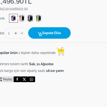
1,496.90TL
ksit seçeneklerini gör
enk
Sepete Ekle
det
opüler ürün
2 kişinin daha sepetinde
hmini teslim tarihi
Salı, 11 Ağustos
zlı kargo için son sipariş saati
16:00 yarın
Paylaş: