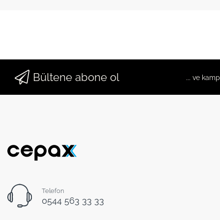
Bültene abone ol
... ve kam
Telefon
0544 563 33 33