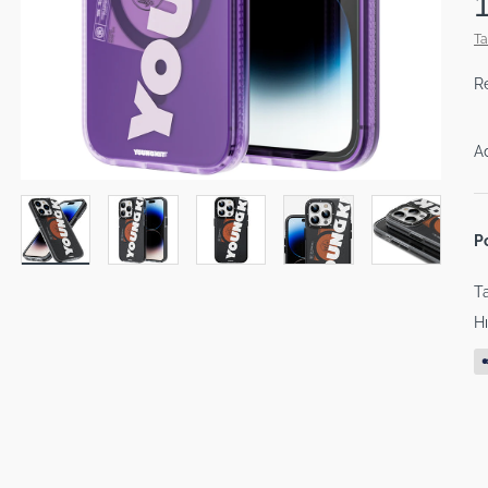
Ta
R
A
P
Ta
Hı