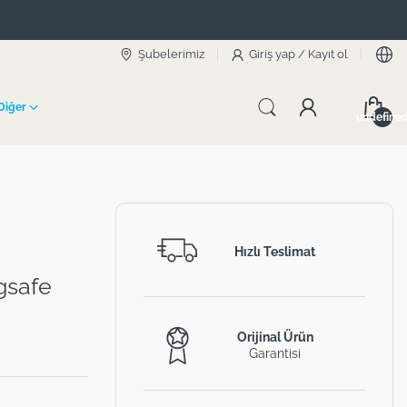
Şubelerimiz
Giriş yap
/
Kayıt ol
Diğer
undefine
Hızlı Teslimat
gsafe
Orijinal Ürün
Garantisi