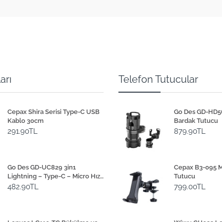
arı
Telefon Tutucular
Cepax Shira Serisi Type-C USB
Go Des GD-HD565
Kablo 30cm
Bardak Tutucu
291.90TL
879.90TL
Go Des GD-UC829 3in1
Cepax B3-095 M
Lightning – Type-C – Micro Hızlı
Tutucu
Şarj Kablosu 1M
482.90TL
799.00TL