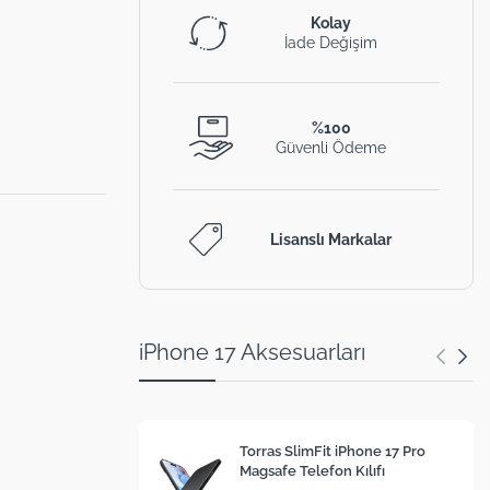
Kolay
İade Değişim
%100
Güvenli Ödeme
Lisanslı Markalar
iPhone 17 Aksesuarları
Torras SlimFit iPhone 17 Pro
Magsafe Telefon Kılıfı