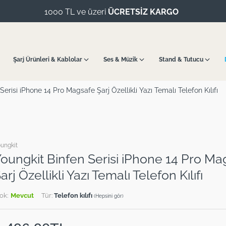
1000 TL ve üzeri
ÜCRETSİZ KARGO
Şarj Ürünleri & Kablolar
Ses & Müzik
Stand & Tutucu
Serisi iPhone 14 Pro Magsafe Şarj Özellikli Yazı Temalı Telefon Kılıfı
ungkit
oungkit Binfen Serisi iPhone 14 Pro Ma
arj Özellikli Yazı Temalı Telefon Kılıfı
ok:
Mevcut
Tür:
Telefon kılıfı
(Hepsini gör)