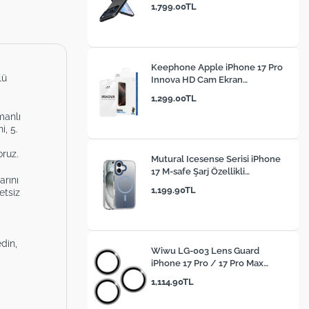
1,799.00TL
Keephone Apple iPhone 17 Pro
lü
Innova HD Cam Ekran
Koruyucu
1,299.00TL
manlı
i, 5.
oruz.
Mutural Icesense Serisi iPhone
17 M-safe Şarj Özellikli
rını
Sararmaya Karşı Dayanıklı
1,199.90TL
etsiz
Telefon Kılıfı
din,
Wiwu LG-003 Lens Guard
iPhone 17 Pro / 17 Pro Max
Çizilmeye Karşı Dayanıklı Safir
1,114.90TL
Kamera Lens Koruyucu