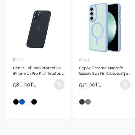
Benks
Cepax
Benks Lollipop Protective
Cepax Chrome Magsafe
iPhone 13 Pro Kılıf Telefon
Galaxy S23 FE Kablosuz Şarj
Kılıfı
Özellikli Silikon Telefon
586.90TL
519.90TL
Kılıfı