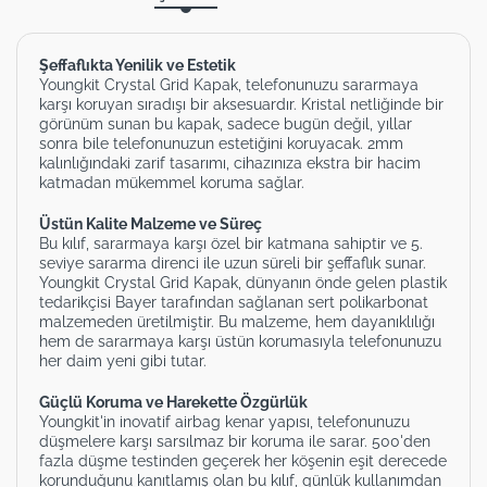
Şeffaflıkta Yenilik ve Estetik
Youngkit Crystal Grid Kapak, telefonunuzu sararmaya
karşı koruyan sıradışı bir aksesuardır. Kristal netliğinde bir
görünüm sunan bu kapak, sadece bugün değil, yıllar
sonra bile telefonunuzun estetiğini koruyacak. 2mm
kalınlığındaki zarif tasarımı, cihazınıza ekstra bir hacim
katmadan mükemmel koruma sağlar.
Üstün Kalite Malzeme ve Süreç
Bu kılıf, sararmaya karşı özel bir katmana sahiptir ve 5.
seviye sararma direnci ile uzun süreli bir şeffaflık sunar.
Youngkit Crystal Grid Kapak, dünyanın önde gelen plastik
tedarikçisi Bayer tarafından sağlanan sert polikarbonat
malzemeden üretilmiştir. Bu malzeme, hem dayanıklılığı
hem de sararmaya karşı üstün korumasıyla telefonunuzu
her daim yeni gibi tutar.
Güçlü Koruma ve Harekette Özgürlük
Youngkit'in inovatif airbag kenar yapısı, telefonunuzu
düşmelere karşı sarsılmaz bir koruma ile sarar. 500'den
fazla düşme testinden geçerek her köşenin eşit derecede
korunduğunu kanıtlamış olan bu kılıf, günlük kullanımdan