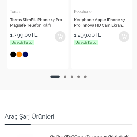
Keephone
Cepax
Keephone Apple iPhone 17
Cepax Foldable iPad Air 11"
Pro Innova HD Cam Ekran
2024 Kalem Bölmeli Standlı
Koruyucu
Tablet Kılıfı
1,299.00TL
1,560.00TL
Ücretsiz Kargo
Ücretsiz Kargo
+4
Araç Şarj Ürünleri
Go Des GD-QC2012 Transparan Görünümlü