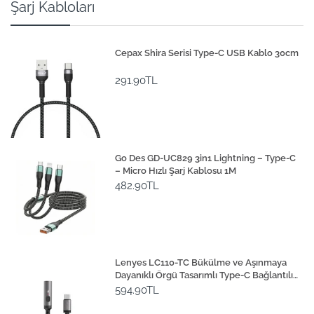
Şarj Kabloları
Cepax Shira Serisi Type-C USB Kablo 30cm
291.90TL
Go Des GD-UC829 3in1 Lightning – Type-C
– Micro Hızlı Şarj Kablosu 1M
482.90TL
Lenyes LC110-TC Bükülme ve Aşınmaya
Dayanıklı Örgü Tasarımlı Type-C Bağlantılı
Çakmak Kablosu 30cm
594.90TL