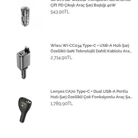
Çift PD Çıkışlı Araç Şarj Başlığı 40W
543.90TL
Wiwu Wi-CC034 Type-C + USB-A Hızlı Şarj
Özellikli GaN Teknolojili Dahili Kablolu Araç
Şarj Aleti 111W
2,714.90TL
Lenyes CA70 Type-C + Dual USB-A Portlu
Hızlı Şarj Özellikli Çok Fonksiyonlu Araç Şarj
Aleti 20W
1,789.90TL