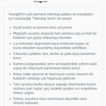
YoungKit'in çok katmanlı teknoloji aşıkları ve meraklıları
için tasarladığı "Teknoloji Serisi" ile tanışın.
Siyah buton ve kamera lens çerçevesi.
MagSafe uyumlu oluşuyla hızlı wireless şarj ve hızlı bir
kullanım için güçlü dokunuşu hissedin.
2.4 metreden düşmelere karşı testlerde başarı ve
buna istinaden kazanılmış dayanıklılık sertifikası.
Cihazınızı çiziklere, kire, darbe ve şoka karşı tamamen
korur.
Kamera bölgesindeki 3mm ve köşelerdeki 3.8mm kalın
yapısı ile cihazınızın kamerasını ekstra korur.
Kolay takıp çıkarma ve kaymayan yüzey tasarımı ile
kullanım rahatlığı çok hoşunuza gidecek.
Tam uyumlu harika dizaynı, kapağı çıkarmadan bütün
slotlara (yan tuşlar, şarj, kulaklık girişleri vs.) erişebilme
imkanı sağlar.
Solma, soyulma veya sararmaya dayanıklı uzun
ömürlü kullanım.