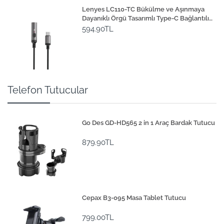
Lenyes LC110-TC Bükülme ve Aşınmaya
Dayanıklı Örgü Tasarımlı Type-C Bağlantılı
Çakmak Kablosu 30cm
594.90TL
Telefon Tutucular
Go Des GD-HD565 2 in 1 Araç Bardak Tutucu
879.90TL
Cepax B3-095 Masa Tablet Tutucu
799.00TL