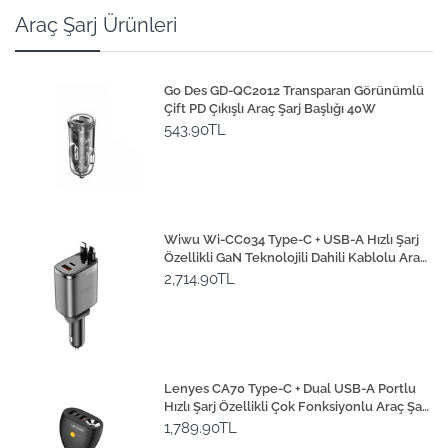
Araç Şarj Ürünleri
Go Des GD-QC2012 Transparan Görünümlü
Çift PD Çıkışlı Araç Şarj Başlığı 40W
543.90TL
Wiwu Wi-CC034 Type-C + USB-A Hızlı Şarj
Özellikli GaN Teknolojili Dahili Kablolu Araç
Şarj Aleti 111W
2,714.90TL
Lenyes CA70 Type-C + Dual USB-A Portlu
Hızlı Şarj Özellikli Çok Fonksiyonlu Araç Şarj
Aleti 20W
1,789.90TL